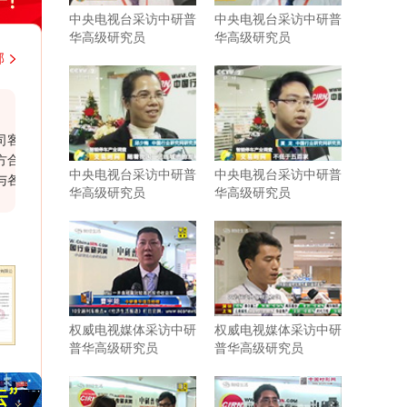
中央电视台采访中研普
中央电视台采访中研普
华高级研究员
华高级研究员
部
韩国大韩贸易投资振兴公社上海代表处
户经
近几年，与中研普华持续不断地进行着行业研
作报
究的紧密合作。贵司研究报告结构紧凑，内容
中央电视台采访中研普
中央电视台采访中研普
部门
充实，数据参考力度强，为我司企业发展和战
华高级研究员
华高级研究员
，尊
略规划带来了实际性的帮助。相信有很多企业
司合
需要你们这样的行业分析公司协助和支持。尤
其是贵司对于客户报告需求的延伸服务，为我
司提供了更多有针对性、宝贵的行业研判。希
望在以后的发展过程中继续保持紧密合作与共
同进步。
权威电视媒体采访中研
权威电视媒体采访中研
普华高级研究员
普华高级研究员