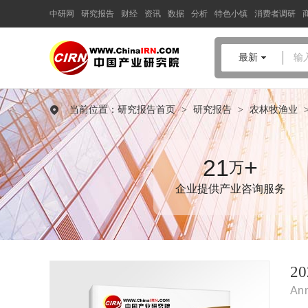
中研网
研究报告
财经
资讯
数据
分析
特色小镇
消费者调研
中国产业咨询领导者
最新
输
2024-2029年中国
园艺用品
行
业市场深度调研与投资预测分
当前位置：
研究报告首页
>
研究报告
>
农林牧渔业
析报告
品质保障，一年免费更新维护
报告编号：1907710
21
+
万
出版日期：2024年6月
企业提供产业咨询服务
《2024-2029年中国园艺用品行业市场深度调研与投资预测分析报
告》由中研普华园艺用品行业分析专家领衔撰写，主要分析了园
艺用品行业的市场规模、发展现状与投资前景，同时对园艺用品
行业的未来发展做出科学的趋势预测和专业的园艺用品行业数据
分析，帮助客户评估园艺用品行业投资价值。
2
Ann