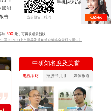
手机快速访问
业赋能
析报告
当前报告二维码
500
再加
元，可再获赠最新版
《中国企业IPO上市指导及并购整合策略全景研究报告》
中研知名度及美誉
电视采访
招股书引用
媒体报道