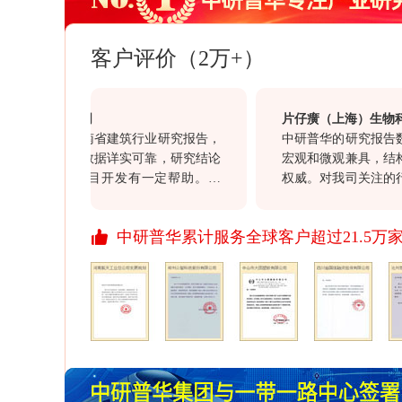
客户评价（2万+）
集团有限公司
片仔癀（上海）生物科技
司购买的海南省建筑行业研究报告，
中研普华的研究报告数据
客观全面，数据详实可靠，研究结论
宏观和微观兼具，结构科
于我司的项目开发有一定帮助。另
权威。对我司关注的行业
司大客户经理赵勇在整个过程中表现
意义，同时对我司的投资
负责的服务态度，也值得点赞。
价值。通过此次合作对于贵
中研普华累计服务全球客户超过21.5万
行业报告质量均满意，祝
资讯信息引领资讯行业的
开拓更多、更丰富的资讯
展、进步！