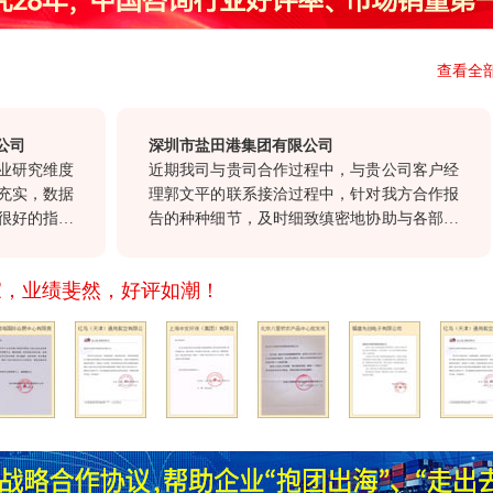
查看全
深圳市盐田港集团有限公司
究维度
近期我司与贵司合作过程中，与贵公司客户经
，数据
理郭文平的联系接洽过程中，针对我方合作报
的指导
告的种种细节，及时细致缜密地协助与各部门
的参考
沟通，确保报告及时交付。这种认真负责，尊
服务和
重顾客的态度，也正是我们选择与贵公司合
家，业绩斐然，好评如潮！
前沿的
作。
司不断
共同发