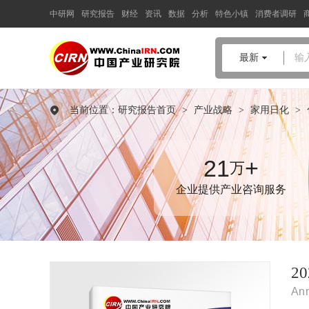
中研网
研究报告
财经
资讯
数据
分析
特色小镇
消费者调研
中国产业咨询领导者
最新
输
2024-2029年版
护肤
产业政府
战略管理与区域发展战略研究
当前位置：
研究报告首页
>
产业战略
>
家用日化
>
咨询报告
品质保障，一年免费更新维护
报告编号：1909265
21
+
万
出版日期：2024年8月
企业提供产业咨询服务
《2024-2029年版护肤产业政府战略管理与区域发展战略研究咨询
报告》由中研普华护肤行业分析专家领衔撰写，主要分析了护肤
行业的市场规模、发展现状与投资前景，同时对护肤行业的未来
发展做出科学的趋势预测和专业的护肤行业数据分析，帮助客户
评估护肤行业投资价值。
2
Ann