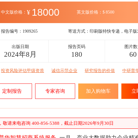
18000
¥
中文版价格：
英文版价格：
$
8500
报告编号：
1909265
寄送方式：
印刷版特快专递，电子版
出版日期
报告页码
图片数
2024年8月
180
60
投资风险评估甲级资质
诚信示范企业
研究报告的价值
中研普
定制报告
专家咨询
加入购物车
立
请来电咨询 400-856-5388，截止日期2026年9月30日
普华智慧招商系统服务
一月，产业大数据助力企业精