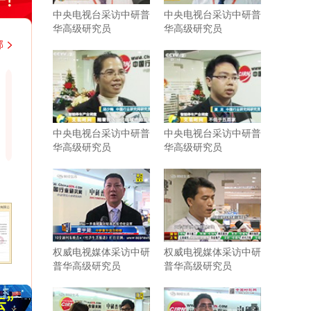
中央电视台采访中研普
中央电视台采访中研普
华高级研究员
华高级研究员
部
韩国大韩贸易投资振兴公社上海代表处
中铁二局集团
近几年，与中研普华持续不断地进行着行业研
近期从贵司购
究的紧密合作。贵司研究报告结构紧凑，内容
市场分析客观
中央电视台采访中研普
中央电视台采访中研普
充实，数据参考力度强，为我司企业发展和战
鲜明，对于我
华高级研究员
华高级研究员
略规划带来了实际性的帮助。相信有很多企业
外，贵公司大
需要你们这样的行业分析公司协助和支持。尤
出的认真负责
其是贵司对于客户报告需求的延伸服务，为我
司提供了更多有针对性、宝贵的行业研判。希
望在以后的发展过程中继续保持紧密合作与共
同进步。
权威电视媒体采访中研
权威电视媒体采访中研
普华高级研究员
普华高级研究员