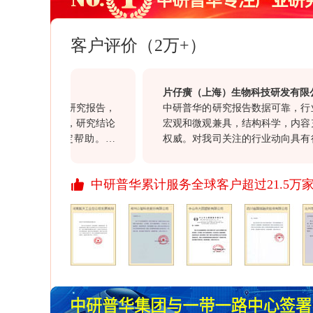
客户评价（2万+）
片仔癀（上海）生物科技研发有限公司
省建筑行业研究报告，
中研普华的研究报告数据可靠，行业研
据详实可靠，研究结论
宏观和微观兼具，结构科学，内容充实
目开发有一定帮助。另
权威。对我司关注的行业动向具有很好
赵勇在整个过程中表现
意义，同时对我司的投资决策具有很高
度，也值得点赞。
价值。通过此次合作对于贵司“一体化”
中研普华累计服务全球客户超过21.5万
行业报告质量均满意，祝愿贵司继续以
资讯信息引领资讯行业的发展，希望贵
开拓更多、更丰富的资讯产品，与我们
展、进步！