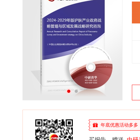
26年研究经验，深度洞察行业驱动力
多元化、高学历的实战型精英团队
微信扫一扫，立即订购报告
年底优惠活动多多，敬
买报告，赠送
中研