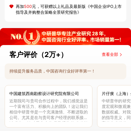
再加
500
元，可获赠以上礼品及最新版《中国企业IPO上市
指导及并购整合策略全景研究报告》
客户评价（2万+）
查看全部
持续提升服务品质，中国咨询行业好评率第一！
中国建筑西南勘察设计研究院有限公司
片仔癀（上海）
近期我司与贵司合作过程中，我们感觉这是
中研普华的研究
一个富有活力、积极向上的团队！这让我们
度宏观和微观兼
相信中研普华是一个充满激情、不断进取的
数据权威。对我
公司。尤其是在与贵司客户经理的联系接洽
的指导意义，同
过程中，针对我方合作项目报告的种种细
高的参考价值。
节，及时细致缜密地协助与项目部沟通、探
体化”服务和行