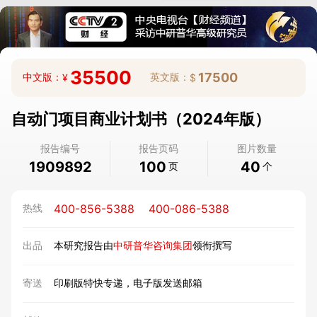
35500
17500
中文版：
英文版：
¥
$
自动门项目商业计划书（2024年版）
报告编号
报告页码
图片数量
1909892
100
40
页
个
400-856-5388
400-086-5388
热线
出品
本研究报告由
中研普华咨询集团
领衔撰写
寄送
印刷版特快专递，电子版发送邮箱