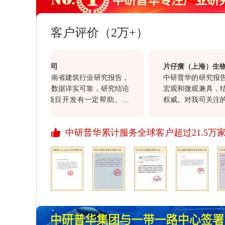
客户评价（2万+）
局集团有限公司
片仔癀（上海）生物科
贵司购买的海南省建筑行业研究报告，
中研普华的研究报告数
析客观全面，数据详实可靠，研究结论
宏观和微观兼具，结构
对于我司的项目开发有一定帮助。另
权威。对我司关注的行
公司大客户经理赵勇在整个过程中表现
意义，同时对我司的投
真负责的服务态度，也值得点赞。
价值。通过此次合作对于
中研普华累计服务全球客户超过21.5万
行业报告质量均满意，
资讯信息引领资讯行业
开拓更多、更丰富的资
展、进步！