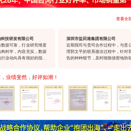
查看全
技研发有限公司
深圳市盐田港集团有限公司
据可靠，行业研究维度
近期我司与贵司合作过程中，与贵公司
科学，内容充实，数据
理郭文平的联系接洽过程中，针对我方
业动向具有很好的指导
告的种种细节，及时细致缜密地协助与
资决策具有很高的参考
沟通，确保报告及时交付。这种认真负
贵司“一体化”服务和
重顾客的态度，也正是我们选择与贵
家，业绩斐然，好评如潮！
祝愿贵司继续以前沿的
作。
的发展，希望贵司不断
讯产品，与我们共同发