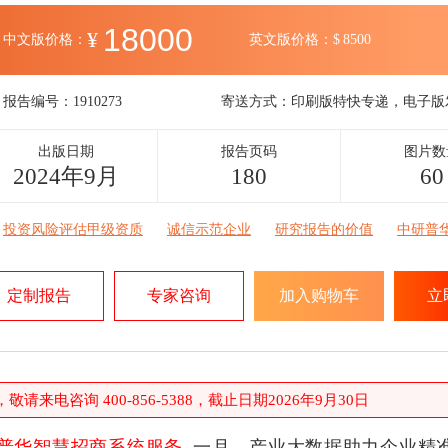
18000
¥
中文版价格：
英文版价格：
$
8500
报告编号：
1910273
寄送方式：
印刷版特快专递，电子版
出版日期
报告页码
图片数
2024年9月
180
60
投资风险评估甲级资质
诚信示范企业
研究报告的价值
中研普
定制报告
专家咨询
加入购物车
立
请来电咨询 400-856-5388，截止日期2026年9月30日
普华智慧招商系统服务
一月，产业大数据助力企业精