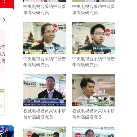
中央电视台采访中研普
中央电视台采访中研普
华高级研究员
华高级研究员
部
韩国大韩贸易投资振兴公社上海代表处
客户经
近几年，与中研普华持续不断地进行着行业研
合作报
究的紧密合作。贵司研究报告结构紧凑，内容
中央电视台采访中研普
中央电视台采访中研普
各部门
充实，数据参考力度强，为我司企业发展和战
华高级研究员
华高级研究员
责，尊
略规划带来了实际性的帮助。相信有很多企业
公司合
需要你们这样的行业分析公司协助和支持。尤
其是贵司对于客户报告需求的延伸服务，为我
司提供了更多有针对性、宝贵的行业研判。希
望在以后的发展过程中继续保持紧密合作与共
同进步。
权威电视媒体采访中研
权威电视媒体采访中研
普华高级研究员
普华高级研究员