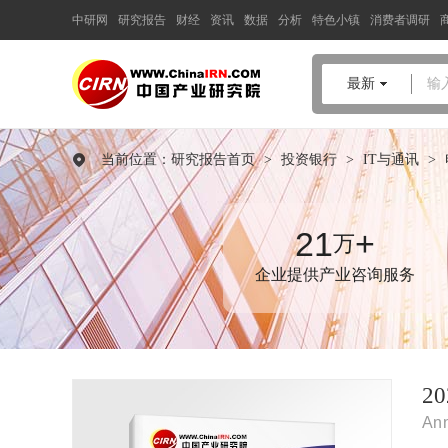
中研网
研究报告
财经
资讯
数据
分析
特色小镇
消费者调研
中国产业咨询领导者
最新
输
2024-2029年
网络设备
行业风
险投资态势及投融资策略指引
当前位置：
研究报告首页
>
投资银行
>
IT与通讯
>
报告
品质保障，一年免费更新维护
报告编号：1910273
21
+
万
出版日期：2024年9月
企业提供产业咨询服务
《2024-2029年网络设备行业风险投资态势及投融资策略指引报
告》由中研普华网络设备行业分析专家领衔撰写，主要分析了网
络设备行业的市场规模、发展现状与投资前景，同时对网络设备
行业的未来发展做出科学的趋势预测和专业的网络设备行业数据
分析，帮助客户评估网络设备行业投资价值。
2
Ann