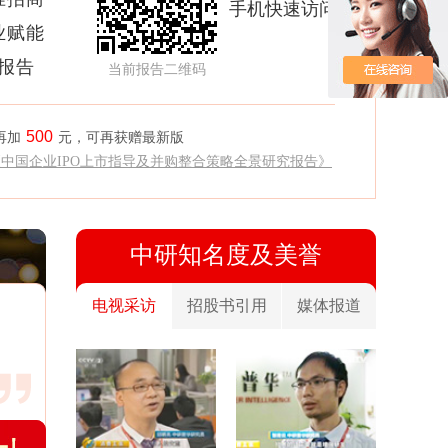
手机快速访问
业赋能
析报告
当前报告二维码
500
再加
元，可再获赠最新版
《中国企业IPO上市指导及并购整合策略全景研究报告》
中研知名度及美誉
电视采访
招股书引用
媒体报道