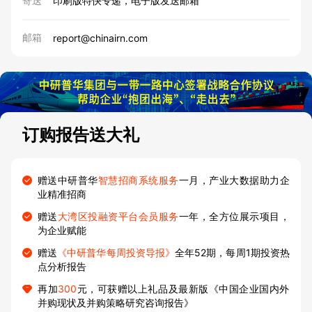
寄送
印刷版特快专递，电子版发送邮箱
邮箱
report@chinairn.com
订购报告送大礼
赠送中研普华
智慧招商系统服务
一月，产业大数据助力企
业精准招商
赠送
大湾区投融资平台会员服务
一年，全方位展示项目，
为企业赋能
赠送
《中研普华每周投资导报》
全年52期，每周1期投资热
点分析报告
再加
300
元，可获赠以上礼品及最新版《中国企业国内外
并购现状及并购策略研究咨询报告》