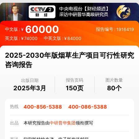
60000
中文版
报告编号
:
¥
:
1916419
英文版
中英文版
:
¥
74000
:
¥
84000
2025-2030年版烟草生产项目可行性研究
咨询报告
报告页码
图片数量
出版日期
2025年3月
页
个
150
80
400-856-5388
400-086-5388
热线
出品
本研究报告由
中研普华集团
领衔撰写