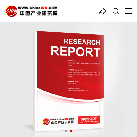
中国产业咨询领导者
2025-2030年版
烟草生产
项
目可行性研究咨询报告
品质保障，一年免费更新维护
报告编号：1916419
出版日期：2025年3月
《2025-2030年版烟草生产项目可行性研究咨询报告》由中研普
华烟草生产行业分析专家领衔撰写，主要分析了烟草生产行业的市
场规模、发展现状与投资前景，同时对烟草生产行业的未来发展做
出科学的趋势预测和专业的烟草生产行业数据分析，帮助客户评估
烟草生产行业投资价值。
27年研究经验，深度洞察行业驱动力
多元化、高学历的实战型精英团队
微信扫一扫，立即订购报告