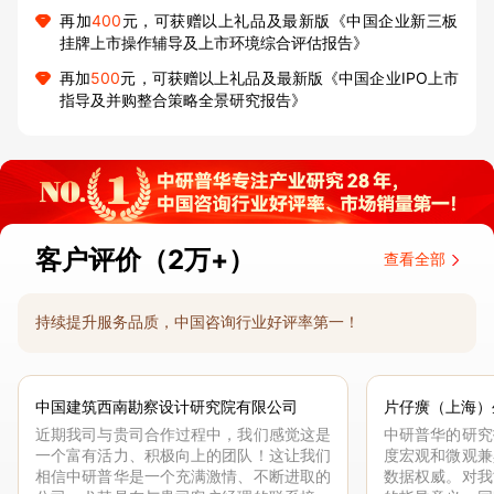
再加
400
元，可获赠以上礼品及最新版《中国企业新三板
挂牌上市操作辅导及上市环境综合评估报告》
再加
500
元，可获赠以上礼品及最新版《中国企业IPO上市
指导及并购整合策略全景研究报告》
客户评价（2万+）
查看全部
持续提升服务品质，中国咨询行业好评率第一！
中国建筑西南勘察设计研究院有限公司
片仔癀（上海）
近期我司与贵司合作过程中，我们感觉这是
中研普华的研究
一个富有活力、积极向上的团队！这让我们
度宏观和微观兼
相信中研普华是一个充满激情、不断进取的
数据权威。对我