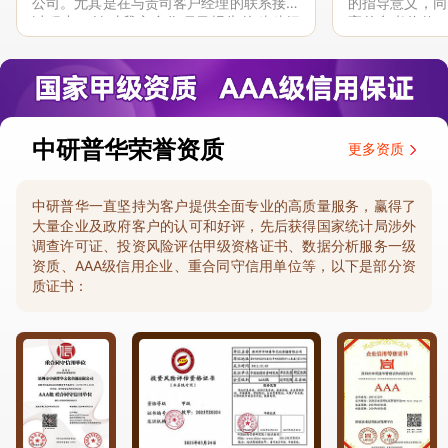
公司。尤其是在与贵司客户经理的联系接洽
的指导意义，同
过程中，针对我方合作项目报告的种种细
高的参考价值。
节，及时细致缜密地协助与项目部沟通、探
体化”服务和行
讨和完善...
司继续...
中研普华荣誉资质
更多资质
中研普华一直坚持为客户提供全面专业的高质量服务，赢得了
大量企业及政府客户的认可和好评，先后获得国家统计局涉外
调查许可证、投资风险评估甲级资格证书、数据分析服务一级
资质、AAA级信用企业、重合同守信用单位等，以下是部分资
质证书：