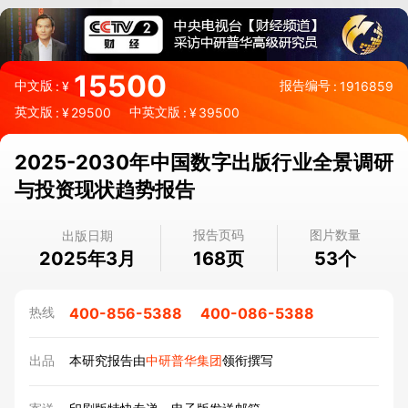
15500
中文版
报告编号
:
¥
:
1916859
英文版
中英文版
:
¥
29500
:
¥
39500
2025-2030年中国数字出版行业全景调研
与投资现状趋势报告
报告页码
图片数量
出版日期
2025年3月
页
个
168
53
400-856-5388
400-086-5388
热线
出品
本研究报告由
中研普华集团
领衔撰写