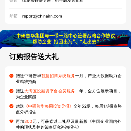
寄送
印刷版特快专递，电子版发送邮箱
邮箱
report@chinairn.com
订购报告送大礼
赠送中研普华
智慧招商系统服务
一月，产业大数据助力企
业精准招商
赠送
大湾区投融资平台会员服务
一年，全方位展示项目，
为企业赋能
赠送
《中研普华每周投资导报》
全年52期，每周1期投资热
点分析报告
再加
300
元，可获赠以上礼品及最新版《中国企业国内外
并购现状及并购策略研究咨询报告》