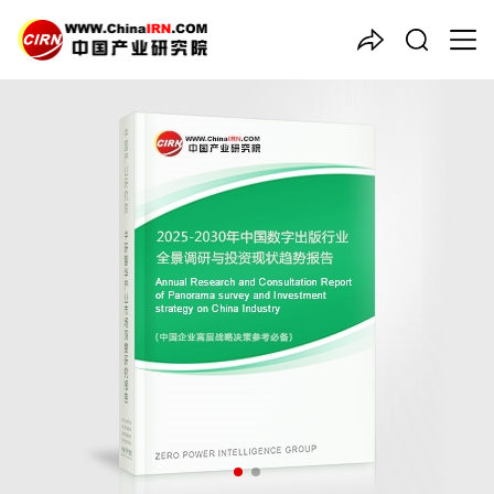
中国产业咨询领导者
2025-2030年中国
数字出版
行业全景调研与投资现状趋势
报告
品质保障，一年免费更新维护
报告编号：1916859
出版日期：2025年3月
《2025-2030年中国数字出版行业全景调研与投资现状趋势报
告》由中研普华数字出版行业分析专家领衔撰写，主要分析了数字
出版行业的市场规模、发展现状与投资前景，同时对数字出版行业
的未来发展做出科学的趋势预测和专业的数字出版行业数据分析，
帮助客户评估数字出版行业投资价值。
27年研究经验，深度洞察行业驱动力
多元化、高学历的实战型精英团队
微信扫一扫，立即订购报告