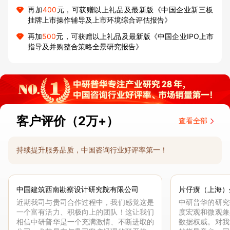
再加
400
元，可获赠以上礼品及最新版《中国企业新三板
挂牌上市操作辅导及上市环境综合评估报告》
再加
500
元，可获赠以上礼品及最新版《中国企业IPO上市
指导及并购整合策略全景研究报告》
客户评价（2万+）
查看全部
持续提升服务品质，中国咨询行业好评率第一！
中国建筑西南勘察设计研究院有限公司
片仔癀（上海）
近期我司与贵司合作过程中，我们感觉这是
中研普华的研究
一个富有活力、积极向上的团队！这让我们
度宏观和微观兼
相信中研普华是一个充满激情、不断进取的
数据权威。对我