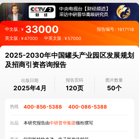
33000
中文版
报告编号
:
¥
:
1917118
英文版
中英文版
:
¥
47000
:
¥
57000
2025-2030年中国罐头产业园区发展规划
及招商引资咨询报告
报告页码
图片数量
出版日期
2025年4月
页
个
120
50
400-856-5388
400-086-5388
热线
出品
本研究报告由
中研普华集团
领衔撰写