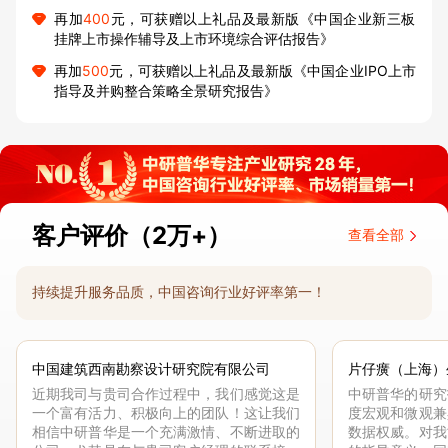
再加
400
元，可获赠以上礼品及最新版《中国企业新三板
挂牌上市操作辅导及上市环境综合评估报告》
再加
500
元，可获赠以上礼品及最新版《中国企业IPO上市
指导及并购整合策略全景研究报告》
客户评价（2万+）
查看全部
持续提升服务品质，中国咨询行业好评率第一！
中国建筑西南勘察设计研究院有限公司
片仔癀（上海）
近期我司与贵司合作过程中，我们感觉这是
中研普华的研究
一个富有活力、积极向上的团队！这让我们
度宏观和微观兼
相信中研普华是一个充满激情、不断进取的
数据权威。对我