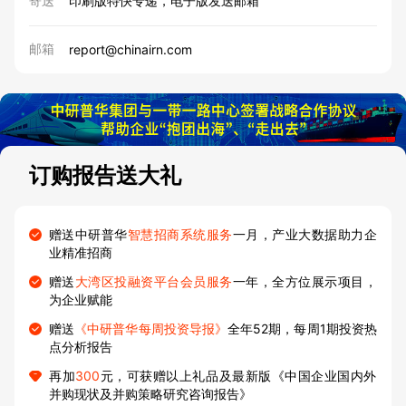
寄送
印刷版特快专递，电子版发送邮箱
邮箱
report@chinairn.com
订购报告送大礼
赠送中研普华
智慧招商系统服务
一月，产业大数据助力企
业精准招商
赠送
大湾区投融资平台会员服务
一年，全方位展示项目，
为企业赋能
赠送
《中研普华每周投资导报》
全年52期，每周1期投资热
点分析报告
再加
300
元，可获赠以上礼品及最新版《中国企业国内外
并购现状及并购策略研究咨询报告》