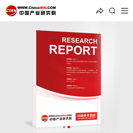
中国产业咨询领导者
2025-2030年中国
罐头
产业
园区发展规划及招商引资咨询
报告
品质保障，一年免费更新维护
报告编号：1917118
出版日期：2025年4月
《2025-2030年中国罐头产业园区发展规划及招商引资咨询报
告》由中研普华罐头行业分析专家领衔撰写，主要分析了罐头行业
的市场规模、发展现状与投资前景，同时对罐头行业的未来发展做
出科学的趋势预测和专业的罐头行业数据分析，帮助客户评估罐头
行业投资价值。
27年研究经验，深度洞察行业驱动力
多元化、高学历的实战型精英团队
微信扫一扫，立即订购报告