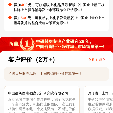
再加
400
元，可获赠以上礼品及最新版《中国企业新三板
挂牌上市操作辅导及上市环境综合评估报告》
再加
500
元，可获赠以上礼品及最新版《中国企业IPO上市
指导及并购整合策略全景研究报告》
客户评价（2万+）
查看全部
持续提升服务品质，中国咨询行业好评率第一！
中国建筑西南勘察设计研究院有限公司
片仔癀（上海）
近期我司与贵司合作过程中，我们感觉这是
中研普华的研究
一个富有活力、积极向上的团队！这让我们
度宏观和微观兼
相信中研普华是一个充满激情、不断进取的
数据权威。对我