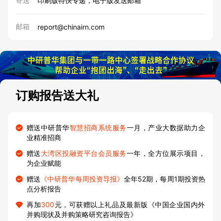
寄送
印刷版特快专递，电子版发送邮箱
邮箱
report@chinairn.com
订购报告送大礼
赠送中研普华
智慧招商系统服务
一月，产业大数据助力企
业精准招商
赠送
大湾区投融资平台会员服务
一年，全方位展示项目，
为企业赋能
赠送
《中研普华每周投资导报》
全年52期，每周1期投资热
点分析报告
再加
300
元，可获赠以上礼品及最新版《中国企业国内外
并购现状及并购策略研究咨询报告》