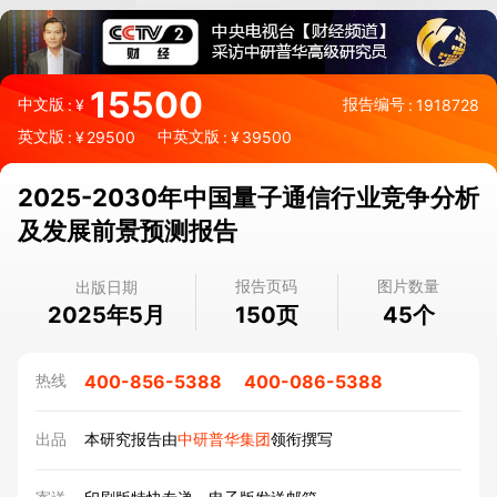
15500
中文版
报告编号
:
¥
:
1918728
英文版
中英文版
:
¥
29500
:
¥
39500
2025-2030年中国量子通信行业竞争分析
及发展前景预测报告
报告页码
图片数量
出版日期
2025年5月
页
个
150
45
400-856-5388
400-086-5388
热线
出品
本研究报告由
中研普华集团
领衔撰写