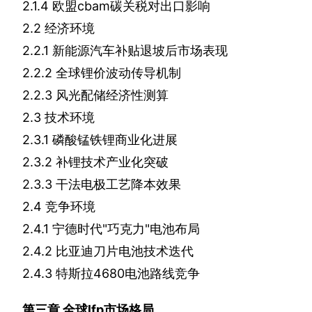
2.1.4
欧盟
cbam
碳关税对出口影响
2.2
经济环境
2.2.1
新能源汽车补贴退坡后市场表现
2.2.2
全球锂价波动传导机制
2.2.3
风光配储经济性测算
2.3
技术环境
2.3.1
磷酸锰铁锂商业化进展
2.3.2
补锂技术产业化突破
2.3.3
干法电极工艺降本效果
2.4
竞争环境
2.4.1
宁德时代
"
巧克力
"
电池布局
2.4.2
比亚迪刀片电池技术迭代
2.4.3
特斯拉
4680
电池路线竞争
第三章
全球
lfp
市场格局