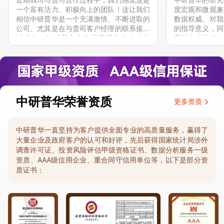
一个富有活力、积极向上的团队！这让我们
度宏观和微观兼
相信中研普华是一个充满激情、不断进取的
数据权威。对我
公司。尤其是在与贵司客户经理的联系接洽
的指导意义，同
过程中，针对我方合作项目报告的种种细
高的参考价值。
节，及时细致缜密地协助与项目部沟通、探
体化”服务和行
讨和完善...
司继续...
中研普华荣誉资质
更多资质
中研普华一直坚持为客户提供全面专业的高质量服务，赢得了
大量企业及政府客户的认可和好评，先后获得国家统计局涉外
调查许可证、投资风险评估甲级资格证书、数据分析服务一级
资质、AAA级信用企业、重合同守信用单位等，以下是部分资
质证书：