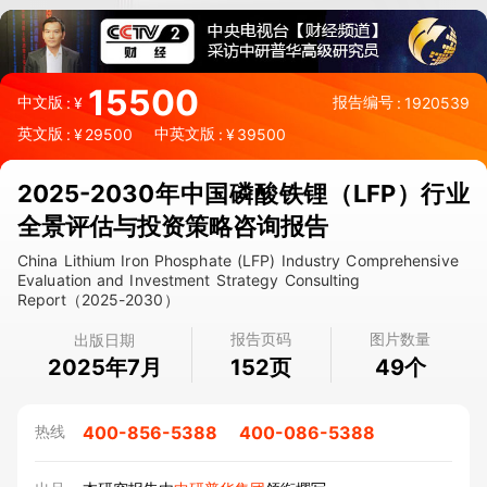
微信扫一扫，立即订购报告
15500
中文版
报告编号
:
¥
:
1920539
英文版
中英文版
:
¥
29500
:
¥
39500
2025-2030年中国磷酸铁锂（LFP）行业
全景评估与投资策略咨询报告
China Lithium Iron Phosphate (LFP) Industry Comprehensive
Evaluation and Investment Strategy Consulting
Report（2025-2030）
报告页码
图片数量
出版日期
2025年7月
页
个
152
49
400-856-5388
400-086-5388
热线