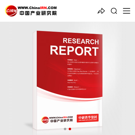
中国产业咨询领导者
2025-2030年中国
磷酸铁锂
（LFP）
行业全景评估与投资
策略咨询报告
品质保障，一年免费更新维护
报告编号：1920539
出版日期：2025年7月
《2025-2030年中国磷酸铁锂（LFP）行业全景评估与投资策略咨
询报告》由中研普华磷酸铁锂（LFP）行业分析专家领衔撰写，主
要分析了磷酸铁锂（LFP）行业的市场规模、发展现状与投资前
景，同时对磷酸铁锂（LFP）行业的未来发展做出科学的趋势预测
和专业的磷酸铁锂（LFP）行业数据分析，帮助客户评估磷酸铁锂
（LFP）行业投资价值。
27年研究经验，深度洞察行业驱动力
多元化、高学历的实战型精英团队