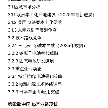
3.1
区域市场分析
3.1.1
欧洲本土化产能建设（
2025
年最新进展）
3.1.2
美国
ira
法案本土化要求
3.1.3
东南亚矿产资源争夺
3.2
技术路线竞争
3.2.1
三元
vs lfp
成本曲线（
2025
年数据）
3.2.2
钠离子电池替代威胁
3.2.3
固态电池研发进展
3.3
重点企业动态
3.3.1
特斯拉
lfp
电池采购策略
3.3.2
lg
新能源技术路线调整
3.3.3
日本车企
lfp
应用突破
第四章
中国
lfp
产业链现状