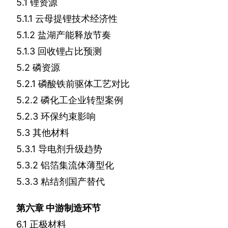
5.1
锂资源
5.1.1
云母提锂技术经济性
5.1.2
盐湖产能释放节奏
5.1.3
回收锂占比预测
5.2
磷资源
5.2.1
磷酸铁前驱体工艺对比
5.2.2
磷化工企业转型案例
5.2.3
环保约束影响
5.3
其他材料
5.3.1
导电剂升级趋势
5.3.2
铝箔集流体薄型化
5.3.3
粘结剂国产替代
第六章
中游制造环节
6.1
正极材料