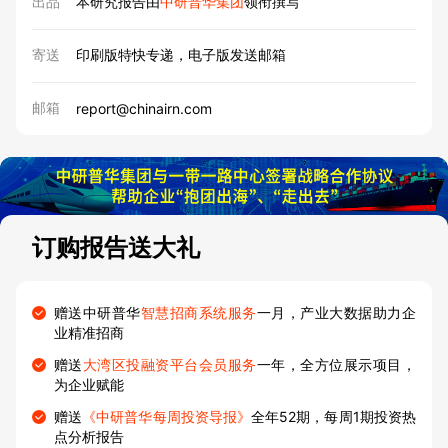
出品
本研究报告由
中研普华集团
领衔撰写
寄送
印刷版特快专递，电子版发送邮箱
邮箱
report@chinairn.com
订购报告送大礼
赠送中研普华
智慧招商系统服务
一月，产业大数据助力企
业精准招商
赠送
大湾区投融资平台会员服务
一年，全方位展示项目，
为企业赋能
赠送
《中研普华每周投资导报》
全年52期，每周1期投资热
点分析报告