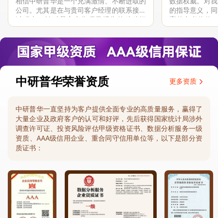
相信中研普华是一个充满激情、不断进取的
数据权威。对我
公司。尤其是在与贵司客户经理的联系接洽
的指导意义，同
过程中，针对我方合作项目报告的种种细
高的参考价值。
节，及时细致缜密地协助与项目部沟通、探
体化”服务和行
讨和完善...
司继续...
中研普华荣誉资质
更多资质
中研普华一直坚持为客户提供全面专业的高质量服务，赢得了
大量企业及政府客户的认可和好评，先后获得国家统计局涉外
调查许可证、投资风险评估甲级资格证书、数据分析服务一级
资质、AAA级信用企业、重合同守信用单位等，以下是部分资
质证书：