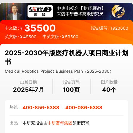
35500
中文版
报告编号
:
¥
:
1920660
英文版
中英文版
:
¥
49500
:
¥
59500
2025-2030年版医疗机器人项目商业计划
书
Medical Robotics Project Business Plan（2025-2030）
报告页码
图片数量
出版日期
2025年7月
页
个
100
40
400-856-5388
400-086-5388
热线
出品
本研究报告由
中研普华集团
领衔撰写