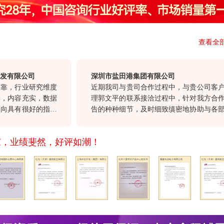
查看全
限公司
深圳市盐田港集团有限公司
行业研究维度
近期我司与贵司合作过程中，与贵公司客户经
容充实，数据
理郭文平的联系接洽过程中，针对我方合作报
有很好的指导
告的种种细节，及时细致缜密地协助与各部门
有很高的参考
沟通，确保报告及时交付。这种认真负责，尊
体化”服务和
重顾客的态度，也正是我们选择与贵公司合
家，业绩斐然，好评如潮！
继续以前沿的
作。
希望贵司不断
与我们共同发