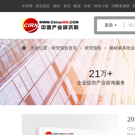
中研网
研究报告
财经
资讯
数据
分析
特色小镇
消费者调研
中国产业咨询领导者
最新
输
2025-2030年中国
卫生陶瓷
行
业市场全景调研及投资价值评
当前位置：
研究报告首页
>
研究报告
>
建材家具纸业
估研究报告
品质保障，一年免费更新维护
报告编号：1921517
21
+
万
出版日期：2025年9月
企业提供产业咨询服务
《2025-2030年中国卫生陶瓷行业市场全景调研及投资价值评估研
究报告》由中研普华卫生陶瓷行业分析专家领衔撰写，主要分析
了卫生陶瓷行业的市场规模、发展现状与投资前景，同时对卫生
陶瓷行业的未来发展做出科学的趋势预测和专业的卫生陶瓷行业
数据分析，帮助客户评估卫生陶瓷行业投资价值。
2
Chi
Re