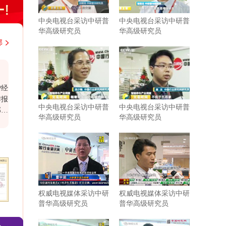
中央电视台采访中研普
中央电视台采访中研普
华高级研究员
华高级研究员
部
韩国大韩贸易投资振兴公社上海代表处
中铁二
近几年，与中研普华持续不断地进行着行业研
近期从
究的紧密合作。贵司研究报告结构紧凑，内容
市场分
中央电视台采访中研普
中央电视台采访中研普
充实，数据参考力度强，为我司企业发展和战
鲜明，
华高级研究员
华高级研究员
略规划带来了实际性的帮助。相信有很多企业
外，贵
需要你们这样的行业分析公司协助和支持。尤
出的认
其是贵司对于客户报告需求的延伸服务，为我
司提供了更多有针对性、宝贵的行业研判。希
望在以后的发展过程中继续保持紧密合作与共
同进步。
权威电视媒体采访中研
权威电视媒体采访中研
普华高级研究员
普华高级研究员