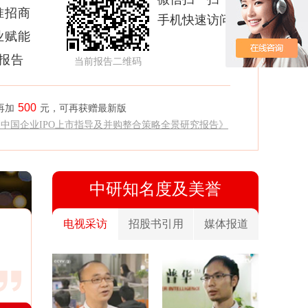
准招商
手机快速访问
业赋能
析报告
当前报告二维码
500
再加
元，可再获赠最新版
《中国企业IPO上市指导及并购整合策略全景研究报告》
中研知名度及美誉
电视采访
招股书引用
媒体报道