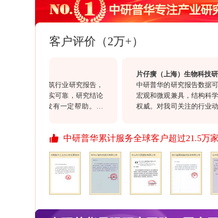
客户评价（2万+）
限公司
片仔癀（上海）生物科技研发有
的海南省建筑行业研究报告，
中研普华的研究报告数据可靠，
面，数据详实可靠，研究结论
宏观和微观兼具，结构科学，内
的项目开发有一定帮助。另
权威。对我司关注的行业动向具
户经理赵勇在整个过程中表现
意义，同时对我司的投资决策具
服务态度，也值得点赞。
价值。通过此次合作对于贵司“一
中研普华累计服务全球客户超过21.5万
行业报告质量均满意，祝愿贵司
资讯信息引领资讯行业的发展，
开拓更多、更丰富的资讯产品，
展、进步！