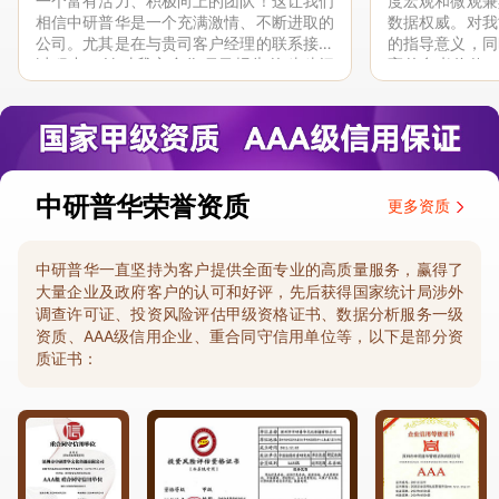
一个富有活力、积极向上的团队！这让我们
度宏观和微观兼
相信中研普华是一个充满激情、不断进取的
数据权威。对我
公司。尤其是在与贵司客户经理的联系接洽
的指导意义，同
过程中，针对我方合作项目报告的种种细
高的参考价值。
节，及时细致缜密地协助与项目部沟通、探
体化”服务和行
讨和完善...
司继续...
中研普华荣誉资质
更多资质
中研普华一直坚持为客户提供全面专业的高质量服务，赢得了
大量企业及政府客户的认可和好评，先后获得国家统计局涉外
调查许可证、投资风险评估甲级资格证书、数据分析服务一级
资质、AAA级信用企业、重合同守信用单位等，以下是部分资
质证书：