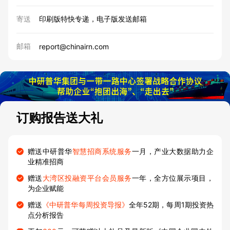
寄送
印刷版特快专递，电子版发送邮箱
邮箱
report@chinairn.com
订购报告送大礼
赠送中研普华
智慧招商系统服务
一月，产业大数据助力企
业精准招商
赠送
大湾区投融资平台会员服务
一年，全方位展示项目，
为企业赋能
赠送
《中研普华每周投资导报》
全年52期，每周1期投资热
点分析报告