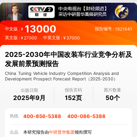
13000
中文版
报告编号
:
¥
:
1921641
英文版
中英文版
:
¥
27000
:
¥
37000
2025-2030年中国改装车行业竞争分析及
发展前景预测报告
China Tuning Vehicle Industry Competition Analysis and
Development Prospect Forecast Report（2025-2030）
报告页码
图片数量
出版日期
2025年9月
页
个
152
50
400-856-5388
400-086-5388
热线
出品
本研究报告由
中研普华集团
领衔撰写