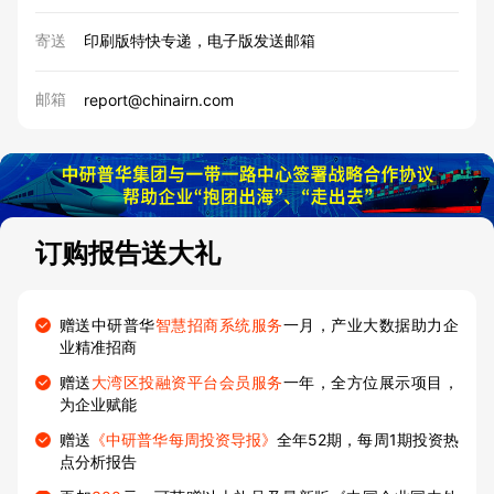
寄送
印刷版特快专递，电子版发送邮箱
邮箱
report@chinairn.com
订购报告送大礼
赠送中研普华
智慧招商系统服务
一月，产业大数据助力企
业精准招商
赠送
大湾区投融资平台会员服务
一年，全方位展示项目，
为企业赋能
赠送
《中研普华每周投资导报》
全年52期，每周1期投资热
点分析报告