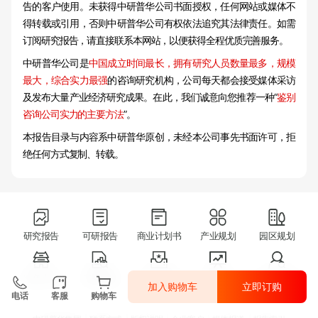
告的客户使用。未获得中研普华公司书面授权，任何网站或媒体不
得转载或引用，否则中研普华公司有权依法追究其法律责任。如需
订阅研究报告，请直接联系本网站，以便获得全程优质完善服务。
中研普华公司是
中国成立时间最长，拥有研究人员数量最多，规模
最大，综合实力最强
的咨询研究机构，公司每天都会接受媒体采访
及发布大量产业经济研究成果。在此，我们诚意向您推荐一种“
鉴别
咨询公司实力的主要方法
”。
本报告目录与内容系中研普华原创，未经本公司事先书面许可，拒
绝任何方式复制、转载。
研究报告
可研报告
商业计划书
产业规划
园区规划
特色小镇
市场调研
十五五规划
IPO咨询
消费者调研
加入购物车
立即订购
电话
客服
购物车