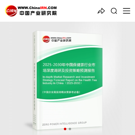
中国产业咨询领导者
2025-2030年中国
保健茶
行
业市场深度调研及投资策略预
测报告
品质保障，一年免费更新维护
报告编号：1921780
出版日期：2025年9月
《2025-2030年中国保健茶行业市场深度调研及投资策略预测报
告》由中研普华保健茶行业分析专家领衔撰写，主要分析了保健茶
行业的市场规模、发展现状与投资前景，同时对保健茶行业的未来
发展做出科学的趋势预测和专业的保健茶行业数据分析，帮助客户
评估保健茶行业投资价值。
27年研究经验，深度洞察行业驱动力
多元化、高学历的实战型精英团队
微信扫一扫，立即订购报告