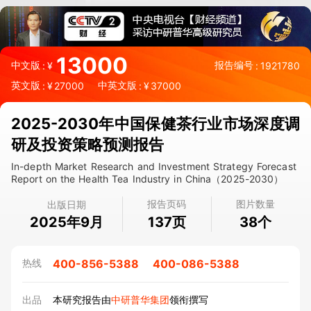
13000
中文版
报告编号
:
¥
:
1921780
英文版
中英文版
:
¥
27000
:
¥
37000
2025-2030年中国保健茶行业市场深度调
研及投资策略预测报告
In-depth Market Research and Investment Strategy Forecast
Report on the Health Tea Industry in China（2025-2030）
报告页码
图片数量
出版日期
2025年9月
页
个
137
38
400-856-5388
400-086-5388
热线
出品
本研究报告由
中研普华集团
领衔撰写