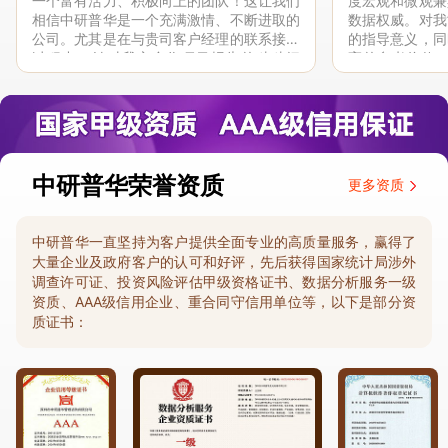
一个富有活力、积极向上的团队！这让我们
度宏观和微观兼
相信中研普华是一个充满激情、不断进取的
数据权威。对我
公司。尤其是在与贵司客户经理的联系接洽
的指导意义，同
过程中，针对我方合作项目报告的种种细
高的参考价值。
节，及时细致缜密地协助与项目部沟通、探
体化”服务和行
讨和完善...
司继续...
中研普华荣誉资质
更多资质
中研普华一直坚持为客户提供全面专业的高质量服务，赢得了
大量企业及政府客户的认可和好评，先后获得国家统计局涉外
调查许可证、投资风险评估甲级资格证书、数据分析服务一级
资质、AAA级信用企业、重合同守信用单位等，以下是部分资
质证书：