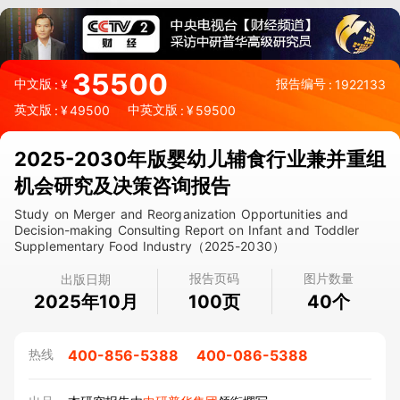
35500
中文版
报告编号
:
¥
:
1922133
英文版
中英文版
:
¥
49500
:
¥
59500
2025-2030年版婴幼儿辅食行业兼并重组
机会研究及决策咨询报告
Study on Merger and Reorganization Opportunities and
Decision-making Consulting Report on Infant and Toddler
Supplementary Food Industry（2025-2030）
报告页码
图片数量
出版日期
2025年10月
页
个
100
40
400-856-5388
400-086-5388
热线