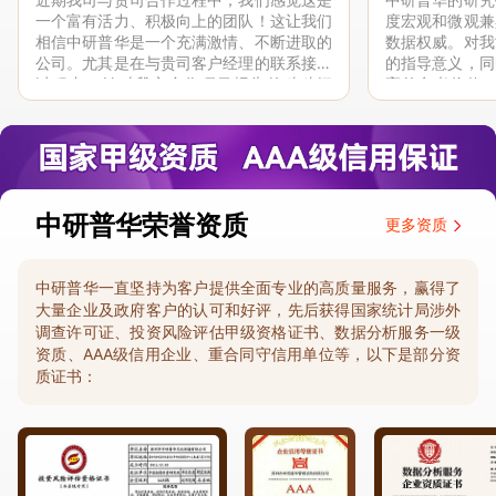
一个富有活力、积极向上的团队！这让我们
度宏观和微观兼
相信中研普华是一个充满激情、不断进取的
数据权威。对我
公司。尤其是在与贵司客户经理的联系接洽
的指导意义，同
过程中，针对我方合作项目报告的种种细
高的参考价值。
节，及时细致缜密地协助与项目部沟通、探
体化”服务和行
讨和完善...
司继续...
中研普华荣誉资质
更多资质
中研普华一直坚持为客户提供全面专业的高质量服务，赢得了
大量企业及政府客户的认可和好评，先后获得国家统计局涉外
调查许可证、投资风险评估甲级资格证书、数据分析服务一级
资质、AAA级信用企业、重合同守信用单位等，以下是部分资
质证书：