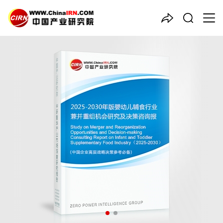
中国产业咨询领导者
2025-2030年版
婴幼儿辅食
行业兼并重组机会研究及决策
咨询报告
品质保障，一年免费更新维护
报告编号：1922133
出版日期：2025年10月
《2025-2030年版婴幼儿辅食行业兼并重组机会研究及决策咨询
报告》由中研普华婴幼儿辅食行业分析专家领衔撰写，主要分析了
婴幼儿辅食行业的市场规模、发展现状与投资前景，同时对婴幼儿
辅食行业的未来发展做出科学的趋势预测和专业的婴幼儿辅食行业
数据分析，帮助客户评估婴幼儿辅食行业投资价值。
27年研究经验，深度洞察行业驱动力
多元化、高学历的实战型精英团队
微信扫一扫，立即订购报告