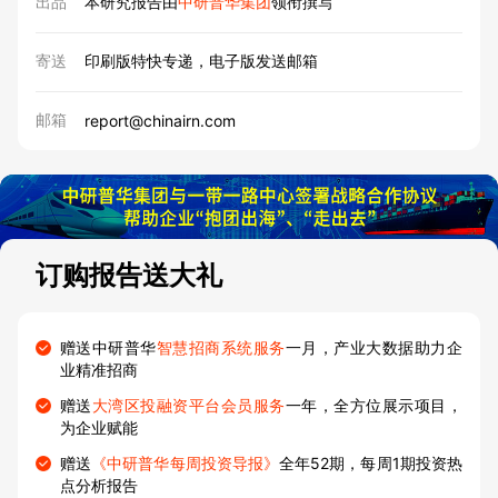
出品
本研究报告由
中研普华集团
领衔撰写
寄送
印刷版特快专递，电子版发送邮箱
邮箱
report@chinairn.com
订购报告送大礼
赠送中研普华
智慧招商系统服务
一月，产业大数据助力企
业精准招商
赠送
大湾区投融资平台会员服务
一年，全方位展示项目，
为企业赋能
赠送
《中研普华每周投资导报》
全年52期，每周1期投资热
点分析报告