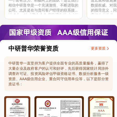
一个富有活力、积极向上的团队！这让我们
度宏观和微观兼
相信中研普华是一个充满激情、不断进取的
数据权威。对我
公司。尤其是在与贵司客户经理的联系接洽
的指导意义，同
过程中，针对我方合作项目报告的种种细
高的参考价值。
节，及时细致缜密地协助与项目部沟通、探
体化”服务和行
讨和完善...
司继续...
中研普华荣誉资质
更多资质
中研普华一直坚持为客户提供全面专业的高质量服务，赢得了
大量企业及政府客户的认可和好评，先后获得国家统计局涉外
调查许可证、投资风险评估甲级资格证书、数据分析服务一级
资质、AAA级信用企业、重合同守信用单位等，以下是部分资
质证书：