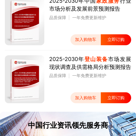
2025-2030年中国
家政服务
行业
市场分析及发展前景预测报告
品质保障
一年免费更新维护
加入购物车
立即订购
2025-2030年
登山装备
市场发展
现状调查及供需格局分析预测报告
品质保障
一年免费更新维护
加入购物车
立即订购
中国行业资讯领先服务商