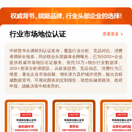
行业市场地位认证
查看更多
中研普华从调研到认证发布，覆盖行业分析、竞品对比、消费
者调研全链条，同步联合头部媒体全网曝光，已为5000+企业
提供权威市场地位论证服务。依托10万+细分行业数据库、
300+资深分析师团队，从政策趋势、竞品动态、消费行为三
维度，量化企业市场份额、增长潜力及护城河优势，输出含权
威数据背书、可视化图表的定制报告，助您在融资路演、政府
申报、战略决策中精准亮剑。