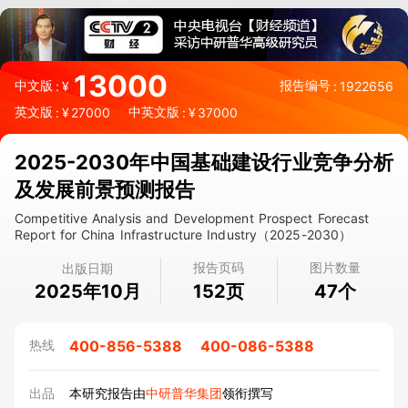
13000
中文版
报告编号
:
¥
:
1922656
英文版
中英文版
:
¥
27000
:
¥
37000
2025-2030年中国基础建设行业竞争分析
及发展前景预测报告
Competitive Analysis and Development Prospect Forecast
Report for China Infrastructure Industry（2025-2030）
报告页码
图片数量
出版日期
2025年10月
页
个
152
47
400-856-5388
400-086-5388
热线
出品
本研究报告由
中研普华集团
领衔撰写