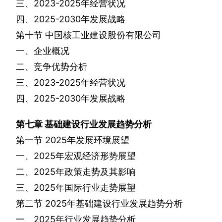
三、
2023-2025
年经营状况
四、
2025-2030
年发展战略
第十节
中国核工业建设股份有限公司
一、企业概况
二、竞争优势分析
三、
2023-2025
年经营状况
四、
2025-2030
年发展战略
第七章
基础建设行业发展趋势分析
第一节
2025
年发展环境展望
一、
2025
年宏观经济形势展望
二、
2025
年政策走势及其影响
三、
2025
年国际行业走势展望
第二节
2025
年基础建设行业发展趋势分析
一、
2025
年行业发展趋势分析