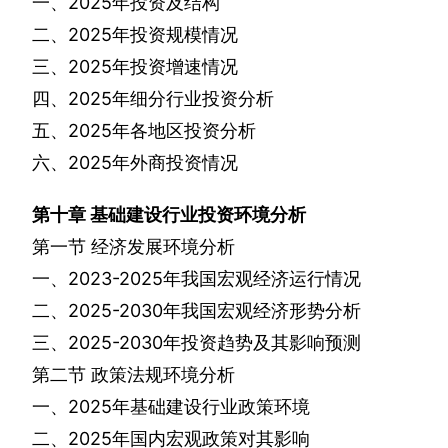
一、
2025
年投资及结构
二、
2025
年投资规模情况
三、
2025
年投资增速情况
四、
2025
年细分行业投资分析
五、
2025
年各地区投资分析
六、
2025
年外商投资情况
第十章
基础建设行业投资环境分析
第一节
经济发展环境分析
一、
2023-2025
年我国宏观经济运行情况
二、
2025-2030
年我国宏观经济形势分析
三、
2025-2030
年投资趋势及其影响预测
第二节
政策法规环境分析
一、
2025
年基础建设行业政策环境
二、
2025
年国内宏观政策对其影响