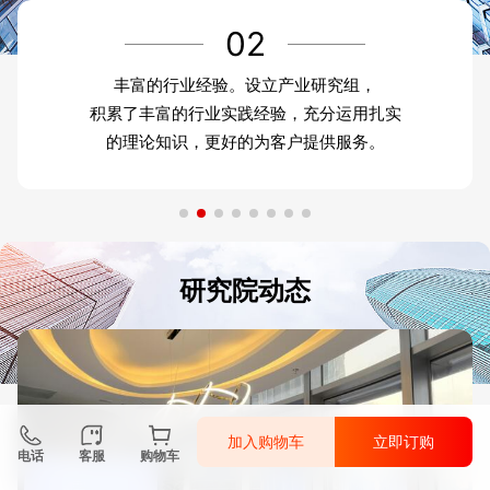
02
丰富的行业经验。设立产业研究组，
积累了丰富的行业实践经验，充分运用扎实
的理论知识，更好的为客户提供服务。
研究院动态
加入购物车
立即订购
电话
客服
购物车