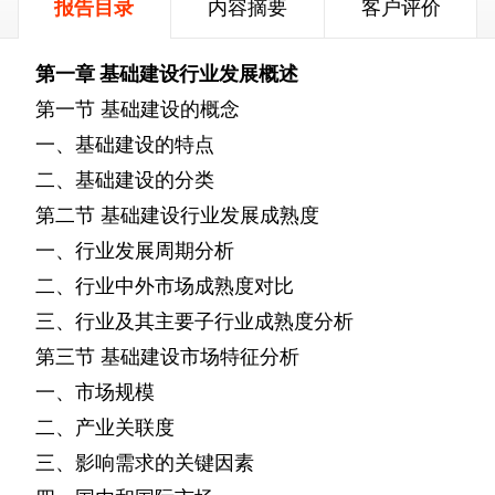
报告目录
内容摘要
客户评价
第一章
基础建设行业发展概述
第一节
基础建设的概念
一、基础建设的特点
二、基础建设的分类
第二节
基础建设行业发展成熟度
一、行业发展周期分析
二、行业中外市场成熟度对比
三、行业及其主要子行业成熟度分析
第三节
基础建设市场特征分析
一、市场规模
二、产业关联度
三、影响需求的关键因素