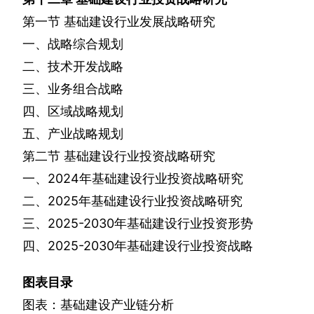
第一节
基础建设行业发展战略研究
一、战略综合规划
二、技术开发战略
三、业务组合战略
四、区域战略规划
五、产业战略规划
第二节
基础建设行业投资战略研究
一、
2024
年基础建设行业投资战略研究
二、
2025
年基础建设行业投资战略研究
三、
2025-2030
年基础建设行业投资形势
四、
2025-2030
年基础建设行业投资战略
图表目录
图表：基础建设产业链分析