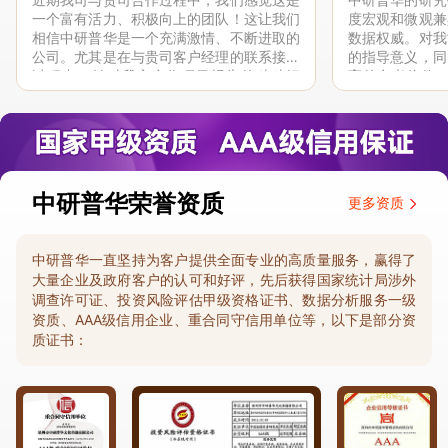
一个富有活力、积极向上的团队！这让我们
度宏观和微观兼
相信中研普华是一个充满激情、不断进取的
数据权威。对我
公司。尤其是在与贵司客户经理的联系接洽
的指导意义，同
过程中，针对我方合作项目报告的种种细
高的参考价值。
节，及时细致缜密地协助与项目部沟通、探
体化”服务和行
讨和完善...
司继续...
中研普华荣誉资质
更多资质
中研普华一直坚持为客户提供全面专业的高质量服务，赢得了
大量企业及政府客户的认可和好评，先后获得国家统计局涉外
调查许可证、投资风险评估甲级资格证书、数据分析服务一级
资质、AAA级信用企业、重合同守信用单位等，以下是部分资
质证书：