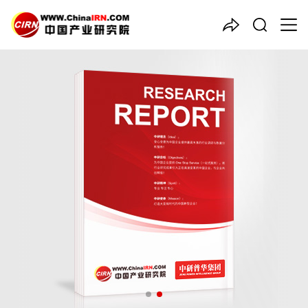
中国产业咨询领导者
2025-2030年中国
无线充电
行业市场全景调研及投资价值
评估研究报告
品质保障，一年免费更新维护
报告编号：1922775
出版日期：2025年11月
《2025-2030年中国无线充电行业市场全景调研及投资价值评估
研究报告》由中研普华无线充电行业分析专家领衔撰写，主要分析
了无线充电行业的市场规模、发展现状与投资前景，同时对无线充
电行业的未来发展做出科学的趋势预测和专业的无线充电行业数据
分析，帮助客户评估无线充电行业投资价值。
27年研究经验，深度洞察行业驱动力
多元化、高学历的实战型精英团队
微信扫一扫，立即订购报告