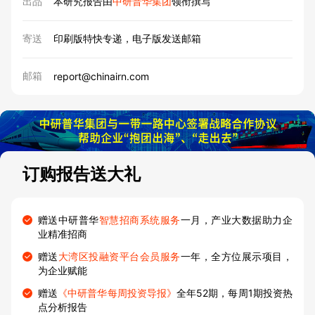
出品
本研究报告由
中研普华集团
领衔撰写
寄送
印刷版特快专递，电子版发送邮箱
邮箱
report@chinairn.com
订购报告送大礼
赠送中研普华
智慧招商系统服务
一月，产业大数据助力企
业精准招商
赠送
大湾区投融资平台会员服务
一年，全方位展示项目，
为企业赋能
赠送
《中研普华每周投资导报》
全年52期，每周1期投资热
点分析报告