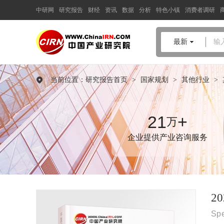
中研网
研究报告
财经
资讯
数据
分析
特色小镇
消费者调研
中国产业咨询领导者
最新
输
2025年版
工程设计
产业规划专
项研究报告
当前位置：
研究报告首页
>
国家规划
>
其他行业
>
品质保障，一年免费更新维护
报告编号：1922952
出版日期：2025年11月
21
+
万
企业提供产业咨询服务
《2025年版工程设计产业规划专项研究报告》由中研普华工程设
计行业分析专家领衔撰写，主要分析了工程设计行业的市场规
模、发展现状与投资前景，同时对工程设计行业的未来发展做出
科学的趋势预测和专业的工程设计行业数据分析，帮助客户评估
工程设计行业投资价值。
2
Spe