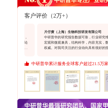
客户评价（2万+）
片仔癀（上海）生物科技研发有限公司
业研究报告，
中研普华的研究报告数据可靠，行业研究维度
靠，研究结论
宏观和微观兼具，结构科学，内容充实，数据
一定帮助。另
权威。对我司关注的行业动向具有很好的指导
个过程中表现
意义，同时对我司的投资决策具有很高的参考
得点赞。
价值。通过此次合作对于贵司“一体化”服务和
中研普华累计服务全球客户超过21.5万
行业报告质量均满意，祝愿贵司继续以前沿的
资讯信息引领资讯行业的发展，希望贵司不断
开拓更多、更丰富的资讯产品，与我们共同发
展、进步！