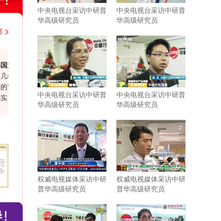
中央电视台采访中研普
中央电视台采访中研普
华高级研究员
华高级研究员
部
韩贸易投资振兴公社上海代表处
中铁二局集团有限公司
，与中研普华持续不断地进行着行业研
近期从贵司购买的海南
密合作。贵司研究报告结构紧凑，内容
市场分析客观全面，数
中央电视台采访中研普
中央电视台采访中研普
数据参考力度强，为我司企业发展和战
鲜明，对于我司的项
华高级研究员
华高级研究员
带来了实际性的帮助。相信有很多企业
外，贵公司大客户经理
们这样的行业分析公司协助和支持。尤
出的认真负责的服务态
司对于客户报告需求的延伸服务，为我
了更多有针对性、宝贵的行业研判。希
后的发展过程中继续保持紧密合作与共
。
权威电视媒体采访中研
权威电视媒体采访中研
普华高级研究员
普华高级研究员