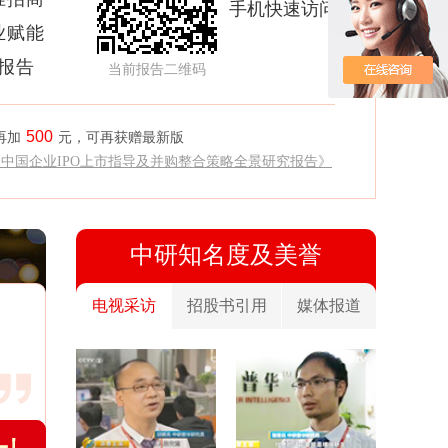
手机快速访问
业赋能
析报告
当前报告二维码
500
再加
元，可再获赠最新版
《中国企业IPO上市指导及并购整合策略全景研究报告》
中研知名度及美誉
电视采访
招股书引用
媒体报道