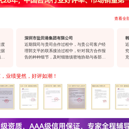
查看全
深圳市盐田港集团有限公司
韩国大
近期我司与贵司合作过程中，与贵公司客户经
近几年
理郭文平的联系接洽过程中，针对我方合作报
究的紧
告的种种细节，及时细致缜密地协助与各部门
充实，
沟通，确保报告及时交付。这种认真负责，尊
略规划
重顾客的态度，也正是我们选择与贵公司合
需要你
家，业绩斐然，好评如潮！
作。
其是贵
司提供
望在以
同进步