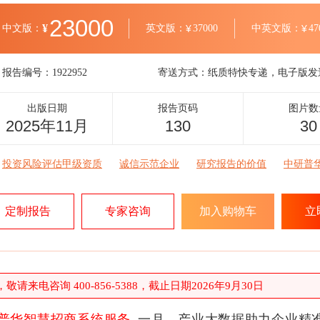
23000
¥
中文版：
英文版：
¥
37000
中英文版：
¥
47
报告编号：
1922952
寄送方式：
纸质特快专递，电子版发
出版日期
报告页码
图片数
2025年11月
130
30
投资风险评估甲级资质
诚信示范企业
研究报告的价值
中研普
定制报告
专家咨询
加入购物车
立
请来电咨询 400-856-5388，截止日期2026年9月30日
普华智慧招商系统服务
一月，产业大数据助力企业精