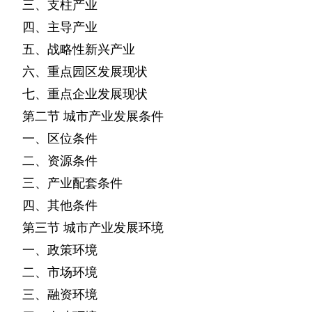
三、支柱产业
四、主导产业
五、战略性新兴产业
六、重点园区发展现状
七、重点企业发展现状
第二节
城市产业发展条件
一、区位条件
二、资源条件
三、产业配套条件
四、其他条件
第三节
城市产业发展环境
一、政策环境
二、市场环境
三、融资环境