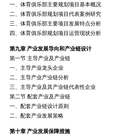
一、体育俱乐部主要规划项目基本概况
二、体育俱乐部规划项目代表案例研究
三、体育俱乐部主要项目发展特点分析
四、体育俱乐部规划项目运营现状分析
第九章
产业发展导向和产业链设计
第一节
主导产业及产业链
一、主导产业龙头企业
二、主导产业产业链分析
三、主导产业及其产业链代表性企业
第二节
配套产业及产业链
一、配套产业链设计原则
二、配套产业发展策略
第十章
产业发展保障措施