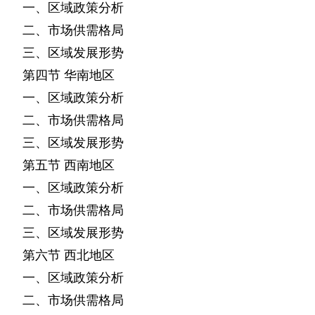
一、区域政策分析
二、市场供需格局
三、区域发展形势
第四节
华南地区
一、区域政策分析
二、市场供需格局
三、区域发展形势
第五节
西南地区
一、区域政策分析
二、市场供需格局
三、区域发展形势
第六节
西北地区
一、区域政策分析
二、市场供需格局