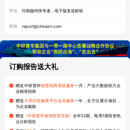
寄送
印刷版特快专递，电子版发送邮箱
邮箱
report@chinairn.com
订购报告送大礼
赠送中研普华
智慧招商系统服务
一月，产业大数据助力企
业精准招商
赠送
大湾区投融资平台会员服务
一年，全方位展示项目，
为企业赋能
赠送
《中研普华每周投资导报》
全年52期，每周1期投资热
点分析报告