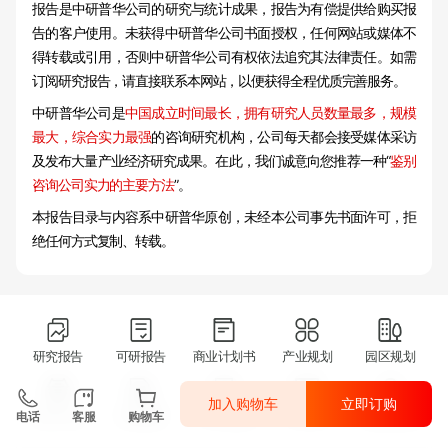
报告是中研普华公司的研究与统计成果，报告为有偿提供给购买报
告的客户使用。未获得中研普华公司书面授权，任何网站或媒体不
得转载或引用，否则中研普华公司有权依法追究其法律责任。如需
订阅研究报告，请直接联系本网站，以便获得全程优质完善服务。
中研普华公司是
中国成立时间最长，拥有研究人员数量最多，规模
最大，综合实力最强
的咨询研究机构，公司每天都会接受媒体采访
及发布大量产业经济研究成果。在此，我们诚意向您推荐一种“
鉴别
咨询公司实力的主要方法
”。
本报告目录与内容系中研普华原创，未经本公司事先书面许可，拒
绝任何方式复制、转载。
研究报告
可研报告
商业计划书
产业规划
园区规划
加入购物车
立即订购
特色小镇
市场调研
十五五规划
IPO咨询
消费者调研
电话
客服
购物车