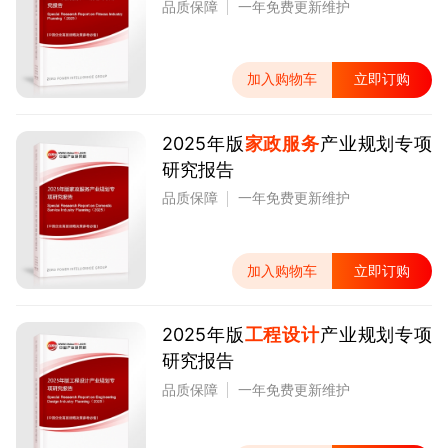
品质保障
一年免费更新维护
加入购物车
立即订购
2025年版
家政服务
产业规划专项
研究报告
品质保障
一年免费更新维护
加入购物车
立即订购
2025年版
工程设计
产业规划专项
研究报告
品质保障
一年免费更新维护