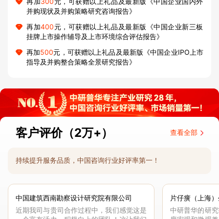
再加
300
元，可获赠以上礼品及最新版《中国企业国内外
并购现状及并购策略研究咨询报告》
再加
400
元，可获赠以上礼品及最新版《中国企业新三板
挂牌上市操作辅导及上市环境综合评估报告》
再加
500
元，可获赠以上礼品及最新版《中国企业IPO上市
指导及并购整合策略全景研究报告》
客户评价（2万+）
查看全部
持续提升服务品质，中国咨询行业好评率第一！
中国建筑西南勘察设计研究院有限公司
片仔癀（上海）
近期我司与贵司合作过程中，我们感觉这是
中研普华的研究