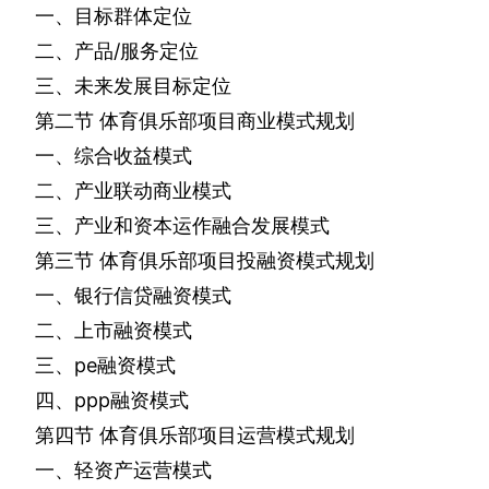
一、目标群体定位
二、产品
/
服务定位
三、未来发展目标定位
第二节
体育俱乐部项目商业模式规划
一、综合收益模式
二、产业联动商业模式
三、产业和资本运作融合发展模式
第三节
体育俱乐部项目投融资模式规划
一、银行信贷融资模式
二、上市融资模式
三、
pe
融资模式
四、
ppp
融资模式
第四节
体育俱乐部项目运营模式规划
一、轻资产运营模式