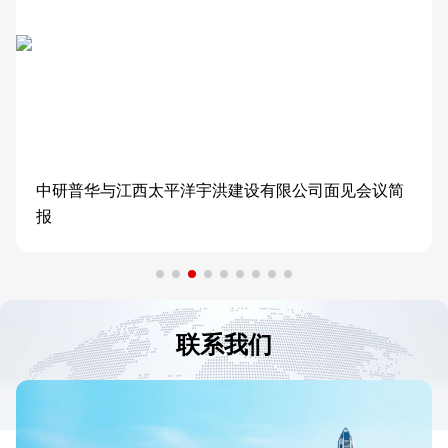
中研普华与江西太平洋宇洪建设有限公司面见会议简
报
联系我们