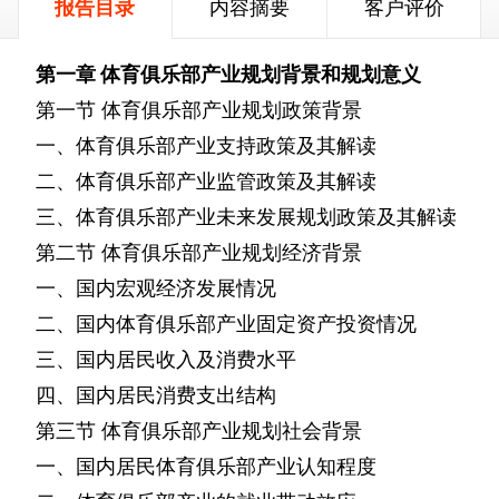
报告目录
内容摘要
客户评价
第一章
体育俱乐部产业规划背景和规划意义
第一节
体育俱乐部产业规划政策背景
一、体育俱乐部产业支持政策及其解读
二、体育俱乐部产业监管政策及其解读
三、体育俱乐部产业未来发展规划政策及其解读
第二节
体育俱乐部产业规划经济背景
一、国内宏观经济发展情况
二、国内体育俱乐部产业固定资产投资情况
三、国内居民收入及消费水平
四、国内居民消费支出结构
第三节
体育俱乐部产业规划社会背景
一、国内居民体育俱乐部产业认知程度