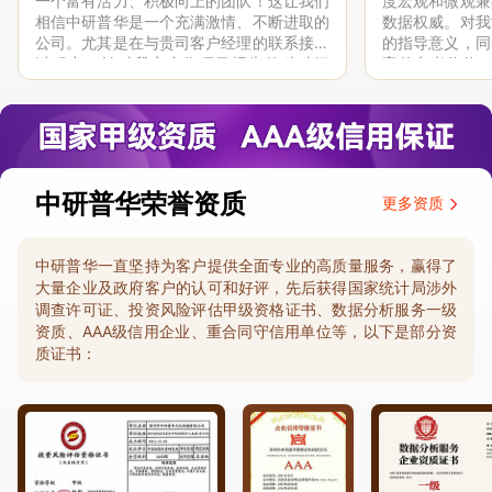
一个富有活力、积极向上的团队！这让我们
度宏观和微观兼
相信中研普华是一个充满激情、不断进取的
数据权威。对我
公司。尤其是在与贵司客户经理的联系接洽
的指导意义，同
过程中，针对我方合作项目报告的种种细
高的参考价值。
节，及时细致缜密地协助与项目部沟通、探
体化”服务和行
讨和完善...
司继续...
中研普华荣誉资质
更多资质
中研普华一直坚持为客户提供全面专业的高质量服务，赢得了
大量企业及政府客户的认可和好评，先后获得国家统计局涉外
调查许可证、投资风险评估甲级资格证书、数据分析服务一级
资质、AAA级信用企业、重合同守信用单位等，以下是部分资
质证书：