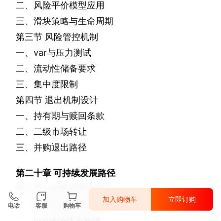
二、风险平价模型应用
三、滑块策略与生命周期
第三节
风险管控机制
一、
var
与压力测试
二、流动性储备要求
三、集中度限制
第四节
退出机制设计
一、持有期与赎回条款
二、二级市场转让
三、并购退出路径
第二十章
可持续发展路径
第一节
esg
投资理念融入
加入购物车
立即订购
一、养老金融的社会属性
电话
客服
购物车
二、
esg
评级体系构建