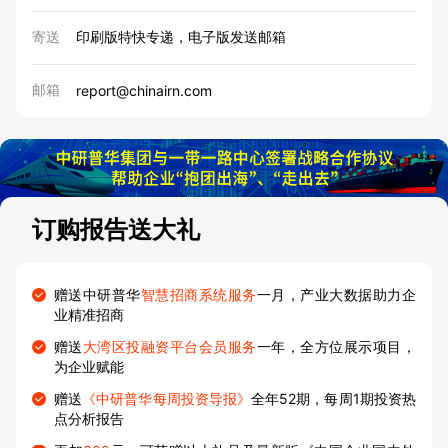
寄送
印刷版特快专递，电子版发送邮箱
邮箱
report@chinairn.com
订购报告送大礼
赠送中研普华
智慧招商系统服务
一月，产业大数据助力企
业精准招商
赠送
大湾区投融资平台会员服务
一年，全方位展示项目，
为企业赋能
赠送
《中研普华每周投资导报》
全年52期，每周1期投资热
点分析报告