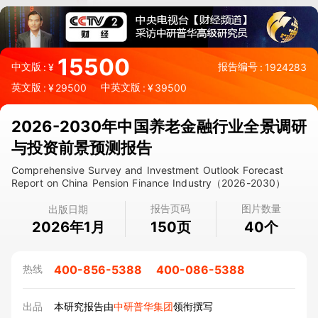
15500
中文版
报告编号
:
¥
:
1924283
英文版
中英文版
:
¥
29500
:
¥
39500
2026-2030年中国养老金融行业全景调研
与投资前景预测报告
Comprehensive Survey and Investment Outlook Forecast
Report on China Pension Finance Industry（2026-2030）
报告页码
图片数量
出版日期
2026年1月
页
个
150
40
400-856-5388
400-086-5388
热线
出品
本研究报告由
中研普华集团
领衔撰写