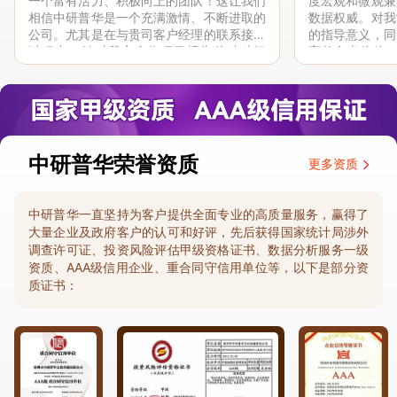
一个富有活力、积极向上的团队！这让我们
度宏观和微观兼
相信中研普华是一个充满激情、不断进取的
数据权威。对我
公司。尤其是在与贵司客户经理的联系接洽
的指导意义，同
过程中，针对我方合作项目报告的种种细
高的参考价值。
节，及时细致缜密地协助与项目部沟通、探
体化”服务和行
讨和完善...
司继续...
中研普华荣誉资质
更多资质
中研普华一直坚持为客户提供全面专业的高质量服务，赢得了
大量企业及政府客户的认可和好评，先后获得国家统计局涉外
调查许可证、投资风险评估甲级资格证书、数据分析服务一级
资质、AAA级信用企业、重合同守信用单位等，以下是部分资
质证书：