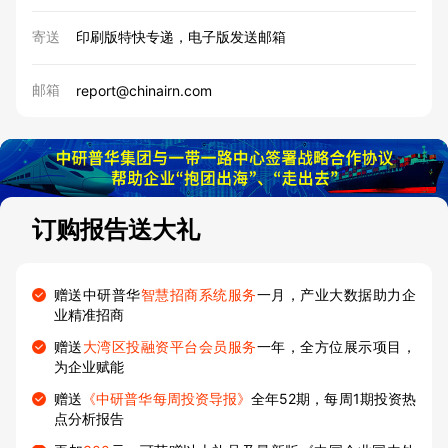
寄送
印刷版特快专递，电子版发送邮箱
邮箱
report@chinairn.com
订购报告送大礼
赠送中研普华
智慧招商系统服务
一月，产业大数据助力企
业精准招商
赠送
大湾区投融资平台会员服务
一年，全方位展示项目，
为企业赋能
赠送
《中研普华每周投资导报》
全年52期，每周1期投资热
点分析报告