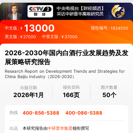
13000
中文版
报告编号
:
¥
:
1924500
英文版
中英文版
:
¥
27000
:
¥
37000
2026-2030年国内白酒行业发展趋势及发
展策略研究报告
Research Report on Development Trends and Strategies for
China Baijiu Industry（2026-2030）
报告页码
图片数量
出版日期
2026年1月
页
个
166
50
400-856-5388
400-086-5388
热线
出品
本研究报告由
中研普华集团
领衔撰写