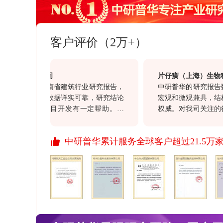
客户评价（2万+）
集团有限公司
片仔癀（上海）生物科技
司购买的海南省建筑行业研究报告，
中研普华的研究报告数据
客观全面，数据详实可靠，研究结论
宏观和微观兼具，结构科
于我司的项目开发有一定帮助。另
权威。对我司关注的行业
司大客户经理赵勇在整个过程中表现
意义，同时对我司的投资
负责的服务态度，也值得点赞。
价值。通过此次合作对于贵
中研普华累计服务全球客户超过21.5万
行业报告质量均满意，祝
资讯信息引领资讯行业的
开拓更多、更丰富的资讯
展、进步！