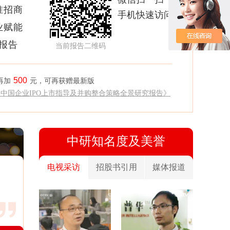
准招商
手机快速访问
业赋能
析报告
当前报告二维码
500
再加
元，可再获赠最新版
《中国企业IPO上市指导及并购整合策略全景研究报告》
中研知名度及美誉
电视采访
招股书引用
媒体报道