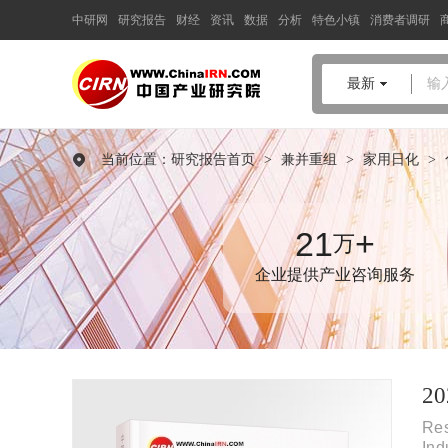
中研网
研究报告
财经
资讯
数据
分析
特色小镇
消费者调研
中国产业咨询领导者
最新
输
2026-2030年版
护肤
行业兼并
重组机会研究及决策咨询报告
当前位置：
研究报告首页
>
兼并重组
>
家用日化
>
品质保障，一年免费更新维护
报告编号：1924730
出版日期：2026年2月
21
+
万
企业提供产业咨询服务
《2026-2030年版护肤行业兼并重组机会研究及决策咨询报告》由
中研普华护肤行业分析专家领衔撰写，主要分析了护肤行业的市
场规模、发展现状与投资前景，同时对护肤行业的未来发展做出
科学的趋势预测和专业的护肤行业数据分析，帮助客户评估护肤
行业投资价值。
2
Res
In