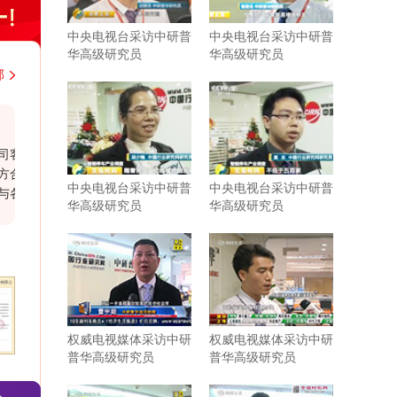
中央电视台采访中研普
中央电视台采访中研普
华高级研究员
华高级研究员
部
韩国大韩贸易投资振兴公社上海代表处
户经
近几年，与中研普华持续不断地进行着行业研
作报
究的紧密合作。贵司研究报告结构紧凑，内容
中央电视台采访中研普
中央电视台采访中研普
部门
充实，数据参考力度强，为我司企业发展和战
华高级研究员
华高级研究员
，尊
略规划带来了实际性的帮助。相信有很多企业
司合
需要你们这样的行业分析公司协助和支持。尤
其是贵司对于客户报告需求的延伸服务，为我
司提供了更多有针对性、宝贵的行业研判。希
望在以后的发展过程中继续保持紧密合作与共
同进步。
权威电视媒体采访中研
权威电视媒体采访中研
普华高级研究员
普华高级研究员