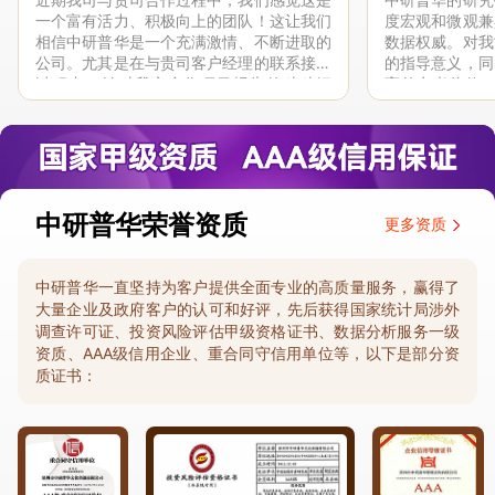
一个富有活力、积极向上的团队！这让我们
度宏观和微观兼
相信中研普华是一个充满激情、不断进取的
数据权威。对我
公司。尤其是在与贵司客户经理的联系接洽
的指导意义，同
过程中，针对我方合作项目报告的种种细
高的参考价值。
节，及时细致缜密地协助与项目部沟通、探
体化”服务和行
讨和完善...
司继续...
中研普华荣誉资质
更多资质
中研普华一直坚持为客户提供全面专业的高质量服务，赢得了
大量企业及政府客户的认可和好评，先后获得国家统计局涉外
调查许可证、投资风险评估甲级资格证书、数据分析服务一级
资质、AAA级信用企业、重合同守信用单位等，以下是部分资
质证书：