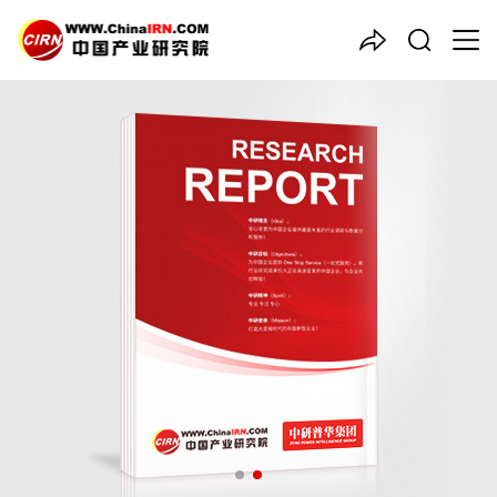
中国产业咨询领导者
2026-2030年中国
卫星通信
行业竞争格局及发展趋势预测
报告
品质保障，一年免费更新维护
报告编号：1925056
出版日期：2026年2月
《2026-2030年中国卫星通信行业竞争格局及发展趋势预测报
告》由中研普华卫星通信行业分析专家领衔撰写，主要分析了卫星
通信行业的市场规模、发展现状与投资前景，同时对卫星通信行业
的未来发展做出科学的趋势预测和专业的卫星通信行业数据分析，
帮助客户评估卫星通信行业投资价值。
27年研究经验，深度洞察行业驱动力
多元化、高学历的实战型精英团队
微信扫一扫，立即订购报告