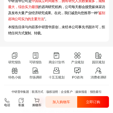
中研普华公司是
中国成立时间最长，拥有研究人员数量最多，规模
最大，综合实力最强
的咨询研究机构，公司每天都会接受媒体采访
及发布大量产业经济研究成果。在此，我们诚意向您推荐一种“
鉴别
咨询公司实力的主要方法
”。
本报告目录与内容系中研普华原创，未经本公司事先书面许可，拒
绝任何方式复制、转载。
研究报告
可研报告
商业计划书
产业规划
园区规划
特色小镇
市场调研
十五五规划
IPO咨询
消费者调研
中研普华集团
联系方式
版权说明
企业客户
媒体报道
报告索引
加入购物车
立即订购
电话
客服
购物车
中研网
Copyright © 1998-2025 粤ICP备05036522号