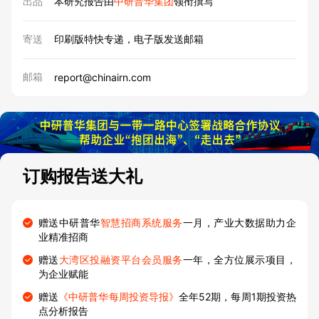
出品
本研究报告由
中研普华集团
领衔撰写
寄送
印刷版特快专递，电子版发送邮箱
邮箱
report@chinairn.com
订购报告送大礼
赠送中研普华
智慧招商系统服务
一月，产业大数据助力企
业精准招商
赠送
大湾区投融资平台会员服务
一年，全方位展示项目，
为企业赋能
赠送
《中研普华每周投资导报》
全年52期，每周1期投资热
点分析报告