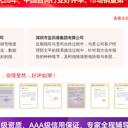
查看全
深圳市盐田港集团有限公司
维度
近期我司与贵司合作过程中，与贵公司客户经
数据
理郭文平的联系接洽过程中，针对我方合作报
指导
告的种种细节，及时细致缜密地协助与各部门
参考
沟通，确保报告及时交付。这种认真负责，尊
务和
重顾客的态度，也正是我们选择与贵公司合
家，业绩斐然，好评如潮！
沿的
作。
不断
同发