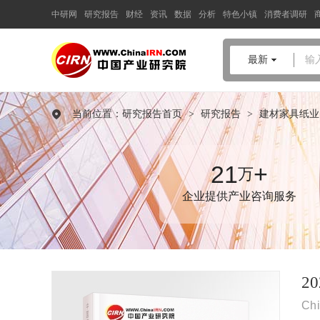
中研网
研究报告
财经
资讯
数据
分析
特色小镇
消费者调研
中国产业咨询领导者
最新
输
2026-2030年中国
叶腊石
行业
深度调研及投资趋势预测报告
当前位置：
研究报告首页
>
研究报告
>
建材家具纸业
品质保障，一年免费更新维护
报告编号：1925177
出版日期：2026年2月
21
+
万
企业提供产业咨询服务
《2026-2030年中国叶腊石行业深度调研及投资趋势预测报告》由
中研普华叶腊石行业分析专家领衔撰写，主要分析了叶腊石行业
的市场规模、发展现状与投资前景，同时对叶腊石行业的未来发
展做出科学的趋势预测和专业的叶腊石行业数据分析，帮助客户
评估叶腊石行业投资价值。
2
Chi