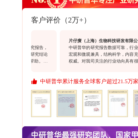
客户评价（2万+）
片仔癀（上海）生物科技研发有限公司
建筑行业研究报告，
中研普华的研究报告数据可靠，行业研究
详实可靠，研究结论
宏观和微观兼具，结构科学，内容充实，
开发有一定帮助。另
权威。对我司关注的行业动向具有很好的
勇在整个过程中表现
意义，同时对我司的投资决策具有很高的
，也值得点赞。
价值。通过此次合作对于贵司“一体化”服
中研普华累计服务全球客户超过21.5万
行业报告质量均满意，祝愿贵司继续以前
资讯信息引领资讯行业的发展，希望贵司
开拓更多、更丰富的资讯产品，与我们共
展、进步！