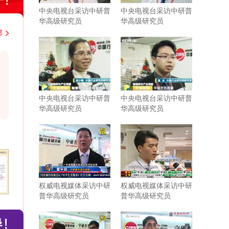
中央电视台采访中研普
中央电视台采访中研普
华高级研究员
华高级研究员
部
韩国大韩贸易投资振兴公社上海代表处
中铁二局集团有
近几年，与中研普华持续不断地进行着行业研
近期从贵司购买
究的紧密合作。贵司研究报告结构紧凑，内容
市场分析客观全
中央电视台采访中研普
中央电视台采访中研普
充实，数据参考力度强，为我司企业发展和战
鲜明，对于我
华高级研究员
华高级研究员
略规划带来了实际性的帮助。相信有很多企业
外，贵公司大客
需要你们这样的行业分析公司协助和支持。尤
出的认真负责的
其是贵司对于客户报告需求的延伸服务，为我
司提供了更多有针对性、宝贵的行业研判。希
望在以后的发展过程中继续保持紧密合作与共
同进步。
权威电视媒体采访中研
权威电视媒体采访中研
普华高级研究员
普华高级研究员