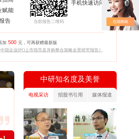
手机快速访问
业赋能
析报告
当前报告二维码
500
再加
元，可再获赠最新版
《中国企业IPO上市指导及并购整合策略全景研究报告》
中研知名度及美誉
电视采访
招股书引用
媒体报道