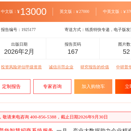
13000
¥
中文版：
英文版：
¥
27000
中英文版：
¥
37
报告编号：
1925177
寄送方式：
纸质特快专递，电子版发
出版日期
报告页码
图片数
2026年2月
167
52
投资风险评估甲级资质
诚信示范企业
研究报告的价值
中研普
定制报告
专家咨询
加入购物车
立
请来电咨询 400-856-5388，截止日期2026年9月30日
普华智慧招商系统服务
一月，产业大数据助力企业精