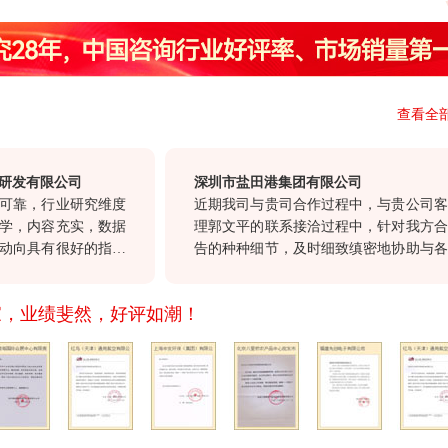
查看全
有限公司
深圳市盐田港集团有限公司
，行业研究维度
近期我司与贵司合作过程中，与贵公司客户经
内容充实，数据
理郭文平的联系接洽过程中，针对我方合作报
具有很好的指导
告的种种细节，及时细致缜密地协助与各部门
具有很高的参考
沟通，确保报告及时交付。这种认真负责，尊
一体化”服务和
重顾客的态度，也正是我们选择与贵公司合
家，业绩斐然，好评如潮！
司继续以前沿的
作。
，希望贵司不断
，与我们共同发