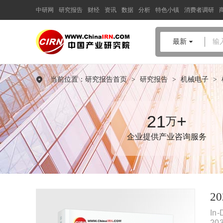
中研网
研究报告
财经
资讯
数据
分析
特色小镇
消费者调研
中国产业咨询领导者
最新
输
2026-2030年中国
人形机器人
电机驱动
行业深度调研及投资
当前位置：
研究报告首页
>
研究报告
>
机械电子
>
风险预测报告
品质保障，一年免费更新维护
报告编号：1925622
21
+
万
出版日期：2026年3月
企业提供产业咨询服务
《2026-2030年中国人形机器人电机驱动行业深度调研及投资风险
预测报告》由中研普华人形机器人电机驱动行业分析专家领衔撰
写，主要分析了人形机器人电机驱动行业的市场规模、发展现状
与投资前景，同时对人形机器人电机驱动行业的未来发展做出科
学的趋势预测和专业的人形机器人电机驱动行业数据分析，帮助
2
客户评估人形机器人电机驱动行业投资价值。
In-
20