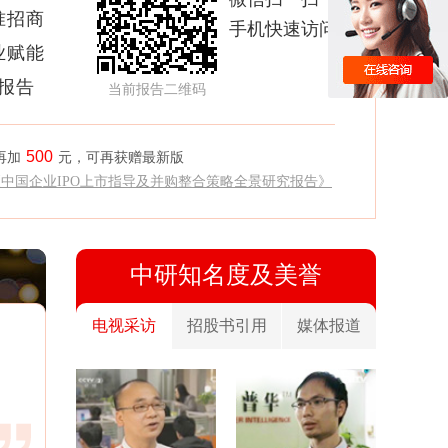
准招商
手机快速访问
业赋能
析报告
当前报告二维码
500
再加
元，可再获赠最新版
《中国企业IPO上市指导及并购整合策略全景研究报告》
中研知名度及美誉
电视采访
招股书引用
媒体报道