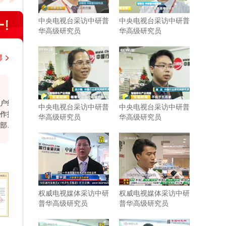
中央电视台采访中研普
中央电视台采访中研普
华高级研究员
华高级研究员
部
韩国大韩贸易投资振兴公社上海代表处
中铁
近几年，与中研普华持续不断地进行着行业研
近期
中央电视台采访中研普
中央电视台采访中研普
究的紧密合作。贵司研究报告结构紧凑，内容
市场
华高级研究员
华高级研究员
充实，数据参考力度强，为我司企业发展和战
鲜明
略规划带来了实际性的帮助。相信有很多企业
外，
需要你们这样的行业分析公司协助和支持。尤
出的
其是贵司对于客户报告需求的延伸服务，为我
司提供了更多有针对性、宝贵的行业研判。希
望在以后的发展过程中继续保持紧密合作与共
同进步。
权威电视媒体采访中研
权威电视媒体采访中研
普华高级研究员
普华高级研究员