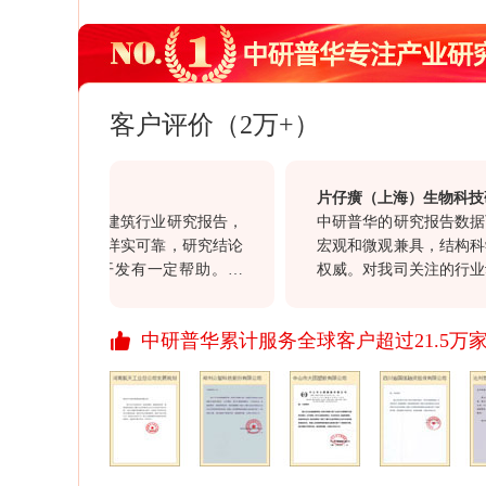
客户评价（2万+）
有限公司
片仔癀（上海）生物科技研发
买的海南省建筑行业研究报告，
中研普华的研究报告数据可靠
全面，数据详实可靠，研究结论
宏观和微观兼具，结构科学，
司的项目开发有一定帮助。另
权威。对我司关注的行业动向
客户经理赵勇在整个过程中表现
意义，同时对我司的投资决策
的服务态度，也值得点赞。
价值。通过此次合作对于贵司“
中研普华累计服务全球客户超过21.5万
行业报告质量均满意，祝愿贵
资讯信息引领资讯行业的发展
开拓更多、更丰富的资讯产品
展、进步！