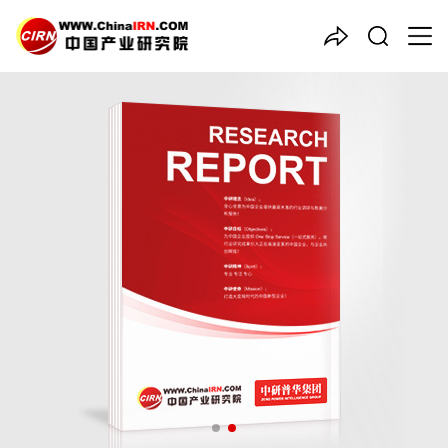
中国产业咨询领导者
2026-2030年版
智慧教育
项
目商业计划书
品质保障，一年免费更新维护
报告编号：1925706
出版日期：2026年3月
《2026-2030年版智慧教育项目商业计划书》由中研普华智慧教
育行业分析专家领衔撰写，主要分析了智慧教育行业的市场规模、
发展现状与投资前景，同时对智慧教育行业的未来发展做出科学的
趋势预测和专业的智慧教育行业数据分析，帮助客户评估智慧教育
行业投资价值。
27年研究经验，深度洞察行业驱动力
多元化、高学历的实战型精英团队
微信扫一扫，立即订购报告