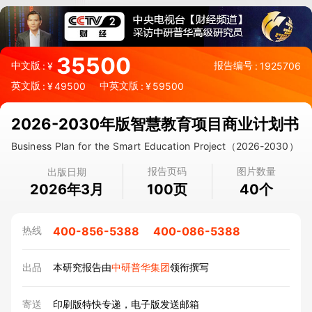
35500
中文版
报告编号
:
¥
:
1925706
英文版
中英文版
:
¥
49500
:
¥
59500
2026-2030年版智慧教育项目商业计划书
Business Plan for the Smart Education Project（2026-2030）
报告页码
图片数量
出版日期
2026年3月
页
个
100
40
400-856-5388
400-086-5388
热线
出品
本研究报告由
中研普华集团
领衔撰写
寄送
印刷版特快专递，电子版发送邮箱