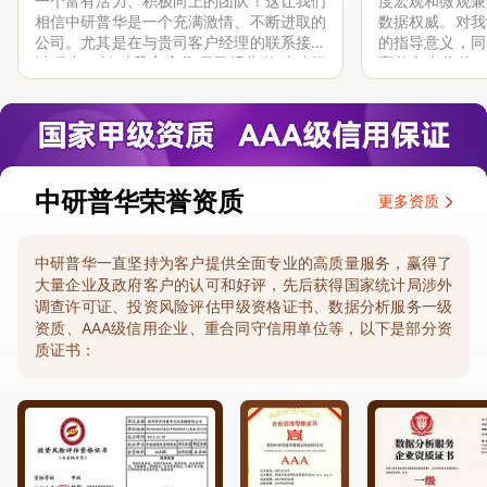
一个富有活力、积极向上的团队！这让我们
度宏观和微观兼
相信中研普华是一个充满激情、不断进取的
数据权威。对我
公司。尤其是在与贵司客户经理的联系接洽
的指导意义，同
过程中，针对我方合作项目报告的种种细
高的参考价值。
节，及时细致缜密地协助与项目部沟通、探
体化”服务和行
讨和完善...
司继续...
中研普华荣誉资质
更多资质
中研普华一直坚持为客户提供全面专业的高质量服务，赢得了
大量企业及政府客户的认可和好评，先后获得国家统计局涉外
调查许可证、投资风险评估甲级资格证书、数据分析服务一级
资质、AAA级信用企业、重合同守信用单位等，以下是部分资
质证书：