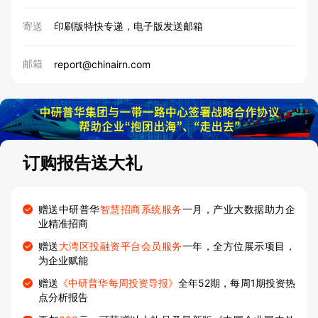
寄送
印刷版特快专递，电子版发送邮箱
邮箱
report@chinairn.com
订购报告送大礼
赠送中研普华
智慧招商系统服务
一月，产业大数据助力企
业精准招商
赠送
大湾区投融资平台会员服务
一年，全方位展示项目，
为企业赋能
赠送
《中研普华每周投资导报》
全年52期，每周1期投资热
点分析报告