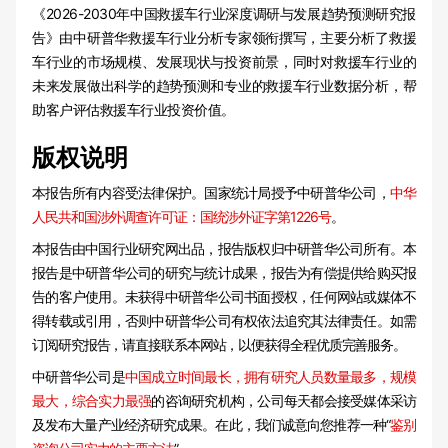
《2026-2030年中国救援车行业深度调研与发展趋势预测研究报
告》由中研普华救援车行业分析专家领衔撰写，主要分析了救援
车行业的市场规模、发展现状与投资前景，同时对救援车行业的
未来发展做出科学的趋势预测和专业的救援车行业数据分析，帮
助客户评估救援车行业投资价值。
版权说明
本报告所有内容受法律保护。国家统计局授予中研普华公司，
中华
人民共和国涉外调查许可证：国统涉外证字第1226号
。
本报告由中国行业研究网出品，报告版权归中研普华公司所有。本
报告是中研普华公司的研究与统计成果，报告为有偿提供给购买报
告的客户使用。未获得中研普华公司书面授权，任何网站或媒体不
得转载或引用，否则中研普华公司有权依法追究其法律责任。如需
订阅研究报告，请直接联系本网站，以便获得全程优质完善服务。
中研普华公司是
中国成立时间最长，拥有研究人员数量最多，规模
最大，综合实力最强
的咨询研究机构，公司每天都会接受媒体采访
及发布大量产业经济研究成果。在此，我们诚意向您推荐一种“
鉴别