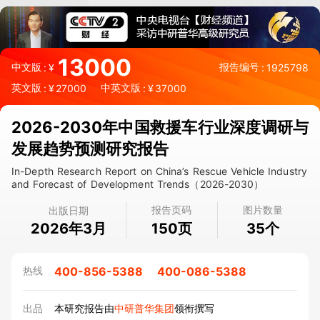
13000
中文版
报告编号
:
¥
:
1925798
英文版
中英文版
:
¥
27000
:
¥
37000
2026-2030年中国救援车行业深度调研与
发展趋势预测研究报告
In-Depth Research Report on China’s Rescue Vehicle Industry
and Forecast of Development Trends（2026-2030）
报告页码
图片数量
出版日期
2026年3月
页
个
150
35
400-856-5388
400-086-5388
热线
出品
本研究报告由
中研普华集团
领衔撰写