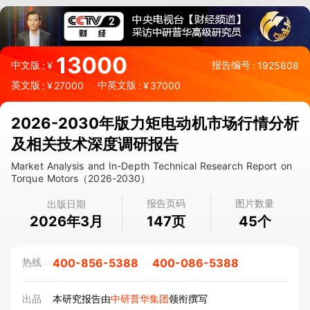
13000
中文版
报告编号
:
¥
:
1925808
英文版
中英文版
:
¥
27000
:
¥
37000
2026-2030年版力矩电动机市场行情分析
及相关技术深度调研报告
Market Analysis and In-Depth Technical Research Report on
Torque Motors（2026-2030）
报告页码
图片数量
出版日期
2026年3月
页
个
147
45
400-856-5388
400-086-5388
热线
出品
本研究报告由
中研普华集团
领衔撰写