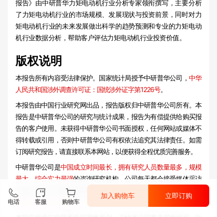
报告》由中研普华力矩电动机行业分析专家领衔撰写，主要分析
了力矩电动机行业的市场规模、发展现状与投资前景，同时对力
矩电动机行业的未来发展做出科学的趋势预测和专业的力矩电动
机行业数据分析，帮助客户评估力矩电动机行业投资价值。
版权说明
本报告所有内容受法律保护。国家统计局授予中研普华公司，
中华
人民共和国涉外调查许可证：国统涉外证字第1226号
。
本报告由中国行业研究网出品，报告版权归中研普华公司所有。本
报告是中研普华公司的研究与统计成果，报告为有偿提供给购买报
告的客户使用。未获得中研普华公司书面授权，任何网站或媒体不
得转载或引用，否则中研普华公司有权依法追究其法律责任。如需
订阅研究报告，请直接联系本网站，以便获得全程优质完善服务。
中研普华公司是
中国成立时间最长，拥有研究人员数量最多，规模
最大，综合实力最强
的咨询研究机构，公司每天都会接受媒体采访
及发布大量产业经济研究成果。在此，我们诚意向您推荐一种“
鉴别
加入购物车
立即订购
咨询公司实力的主要方法
”。
电话
客服
购物车