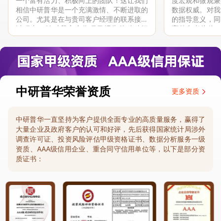
一个富有活力、积极向上的团队！这让我们
度宏观和微观兼
相信中研普华是一个充满激情、不断进取的
数据权威。对我
公司。尤其是在与贵司客户经理的联系接洽
的指导意义，同
过程中，针对我方合作项目报告的种种细
高的参考价值。
节，及时细致缜密地协助与项目部沟通、探
体化”服务和行
讨和完善...
司继续...
中研普华荣誉资质
更多资质
中研普华一直坚持为客户提供全面专业的高质量服务，赢得了
大量企业及政府客户的认可和好评，先后获得国家统计局涉外
调查许可证、投资风险评估甲级资格证书、数据分析服务一级
资质、AAA级信用企业、重合同守信用单位等，以下是部分资
质证书：