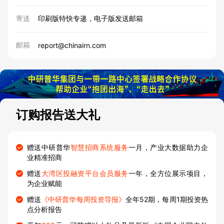
寄送
印刷版特快专递，电子版发送邮箱
邮箱
report@chinairn.com
订购报告送大礼
赠送中研普华
智慧招商系统服务
一月，产业大数据助力企
业精准招商
赠送
大湾区投融资平台会员服务
一年，全方位展示项目，
为企业赋能
赠送
《中研普华每周投资导报》
全年52期，每周1期投资热
点分析报告