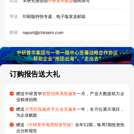
出品
本研究报告由
中研普华集团
领衔撰写
寄送
印刷版特快专递，电子版发送邮箱
邮箱
report@chinairn.com
订购报告送大礼
赠送中研普华
智慧招商系统服务
一月，产业大数据助力企
业精准招商
赠送
大湾区投融资平台会员服务
一年，全方位展示项目，
为企业赋能
赠送
《中研普华每周投资导报》
全年52期，每周1期投资热
点分析报告