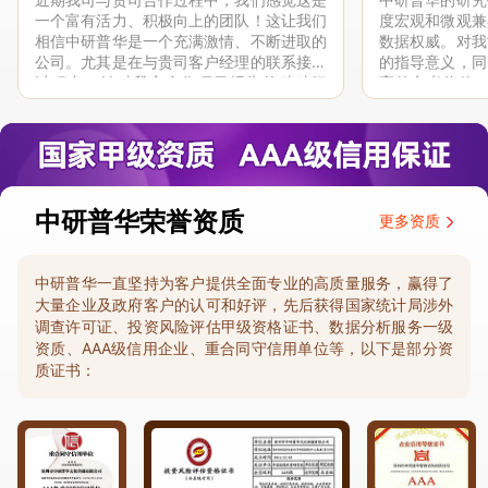
一个富有活力、积极向上的团队！这让我们
度宏观和微观兼
相信中研普华是一个充满激情、不断进取的
数据权威。对我
公司。尤其是在与贵司客户经理的联系接洽
的指导意义，同
过程中，针对我方合作项目报告的种种细
高的参考价值。
节，及时细致缜密地协助与项目部沟通、探
体化”服务和行
讨和完善...
司继续...
中研普华荣誉资质
更多资质
中研普华一直坚持为客户提供全面专业的高质量服务，赢得了
大量企业及政府客户的认可和好评，先后获得国家统计局涉外
调查许可证、投资风险评估甲级资格证书、数据分析服务一级
资质、AAA级信用企业、重合同守信用单位等，以下是部分资
质证书：