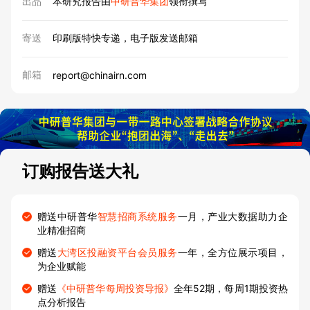
出品
本研究报告由
中研普华集团
领衔撰写
寄送
印刷版特快专递，电子版发送邮箱
邮箱
report@chinairn.com
订购报告送大礼
赠送中研普华
智慧招商系统服务
一月，产业大数据助力企
业精准招商
赠送
大湾区投融资平台会员服务
一年，全方位展示项目，
为企业赋能
赠送
《中研普华每周投资导报》
全年52期，每周1期投资热
点分析报告