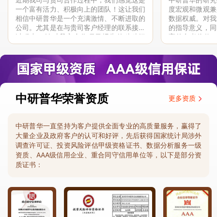
一个富有活力、积极向上的团队！这让我们
度宏观和微观兼
相信中研普华是一个充满激情、不断进取的
数据权威。对我
公司。尤其是在与贵司客户经理的联系接洽
的指导意义，同
过程中，针对我方合作项目报告的种种细
高的参考价值。
节，及时细致缜密地协助与项目部沟通、探
体化”服务和行
讨和完善...
司继续...
中研普华荣誉资质
更多资质
中研普华一直坚持为客户提供全面专业的高质量服务，赢得了
大量企业及政府客户的认可和好评，先后获得国家统计局涉外
调查许可证、投资风险评估甲级资格证书、数据分析服务一级
资质、AAA级信用企业、重合同守信用单位等，以下是部分资
质证书：