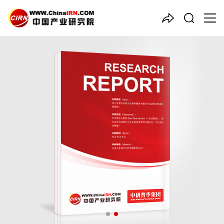
中国产业咨询领导者
2026年全球
化妆品
行业总体
规模、主要企业国内外市场占
有率及排名
品质保障，一年免费更新维护
报告编号：1926018
出版日期：2026年4月
《2026年全球化妆品行业总体规模、主要企业国内外市场占有率
及排名》由中研普华化妆品行业分析专家领衔撰写，主要分析了化
妆品行业的市场规模、发展现状与投资前景，同时对化妆品行业的
未来发展做出科学的趋势预测和专业的化妆品行业数据分析，帮助
客户评估化妆品行业投资价值。
27年研究经验，深度洞察行业驱动力
多元化、高学历的实战型精英团队
微信扫一扫，立即订购报告