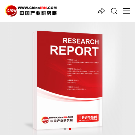
中国产业咨询领导者
2026年全球
紧固件
行业总体
规模、主要企业国内外市场占
有率及排名
品质保障，一年免费更新维护
报告编号：1926047
出版日期：2026年4月
《2026年全球紧固件行业总体规模、主要企业国内外市场占有率
及排名》由中研普华紧固件行业分析专家领衔撰写，主要分析了紧
固件行业的市场规模、发展现状与投资前景，同时对紧固件行业的
未来发展做出科学的趋势预测和专业的紧固件行业数据分析，帮助
客户评估紧固件行业投资价值。
27年研究经验，深度洞察行业驱动力
多元化、高学历的实战型精英团队
微信扫一扫，立即订购报告