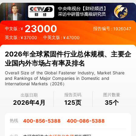
23000
中文版
报告编号
:
¥
:
1926047
英文版
中英文版
:
¥
37000
:
¥
47000
2026年全球紧固件行业总体规模、主要企
业国内外市场占有率及排名
Overall Size of the Global Fastener Industry, Market Share
and Rankings of Major Companies in Domestic and
International Markets（2026）
报告页码
图片数量
出版日期
2026年4月
页
个
125
35
400-856-5388
400-086-5388
热线