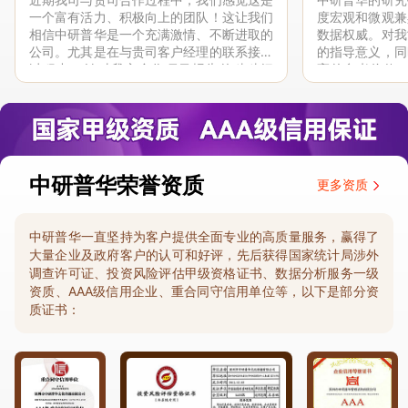
一个富有活力、积极向上的团队！这让我们
度宏观和微观兼
相信中研普华是一个充满激情、不断进取的
数据权威。对我
公司。尤其是在与贵司客户经理的联系接洽
的指导意义，同
过程中，针对我方合作项目报告的种种细
高的参考价值。
节，及时细致缜密地协助与项目部沟通、探
体化”服务和行
讨和完善...
司继续...
中研普华荣誉资质
更多资质
中研普华一直坚持为客户提供全面专业的高质量服务，赢得了
大量企业及政府客户的认可和好评，先后获得国家统计局涉外
调查许可证、投资风险评估甲级资格证书、数据分析服务一级
资质、AAA级信用企业、重合同守信用单位等，以下是部分资
质证书：