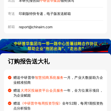
出品
本研究报告由
中研普华集团
领衔撰写
寄送
印刷版特快专递，电子版发送邮箱
邮箱
report@chinairn.com
订购报告送大礼
赠送中研普华
智慧招商系统服务
一月，产业大数据助力企
业精准招商
赠送
大湾区投融资平台会员服务
一年，全方位展示项目，
为企业赋能
赠送
《中研普华每周投资导报》
全年52期，每周1期投资热
点分析报告