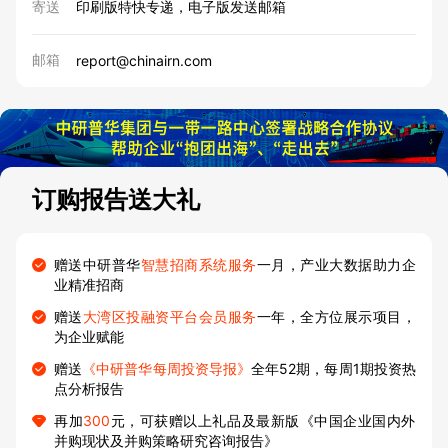
寄送
印刷版特快专递，电子版发送邮箱
邮箱
report@chinairn.com
订购报告送大礼
赠送中研普华
智慧招商系统服务
一月，产业大数据助力企
业精准招商
赠送
大湾区投融资平台会员服务
一年，全方位展示项目，
为企业赋能
赠送
《中研普华每周投资导报》
全年52期，每周1期投资热
点分析报告
再加
300
元，可获赠以上礼品及最新版《中国企业国内外
并购现状及并购策略研究咨询报告》