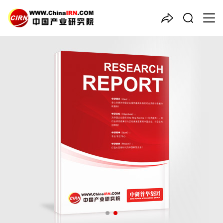
中国产业咨询领导者
2026年版
指纹锁
产业规划专
项研究报告
品质保障，一年免费更新维护
报告编号：1926165
出版日期：2026年4月
《2026年版指纹锁产业规划专项研究报告》由中研普华指纹锁行
业分析专家领衔撰写，主要分析了指纹锁行业的市场规模、发展现
状与投资前景，同时对指纹锁行业的未来发展做出科学的趋势预测
和专业的指纹锁行业数据分析，帮助客户评估指纹锁行业投资价
值。
27年研究经验，深度洞察行业驱动力
多元化、高学历的实战型精英团队
微信扫一扫，立即订购报告