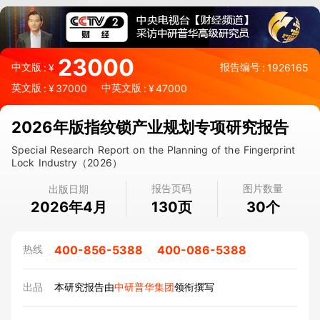
23000
中文版
报告编号
:
¥
:
1926165
英文版
中英文版
:
¥
37000
:
¥
47000
2026年版指纹锁产业规划专项研究报告
Special Research Report on the Planning of the Fingerprint
Lock Industry（2026）
报告页码
图片数量
出版日期
2026年4月
页
个
130
30
400-856-5388
400-086-5388
热线
出品
本研究报告由
中研普华集团
领衔撰写