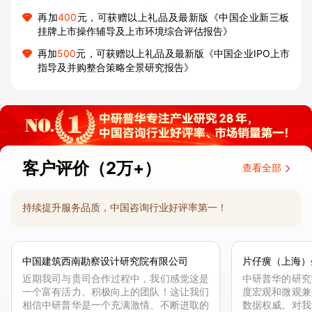
再加
400
元，可获赠以上礼品及最新版《中国企业新三板
挂牌上市操作辅导及上市环境综合评估报告》
再加
500
元，可获赠以上礼品及最新版《中国企业IPO上市
指导及并购整合策略全景研究报告》
客户评价（2万+）
查看全部
持续提升服务品质，中国咨询行业好评率第一！
中国建筑西南勘察设计研究院有限公司
片仔癀（上海）
近期我司与贵司合作过程中，我们感觉这是
中研普华的研究
一个富有活力、积极向上的团队！这让我们
度宏观和微观兼
相信中研普华是一个充满激情、不断进取的
数据权威。对我