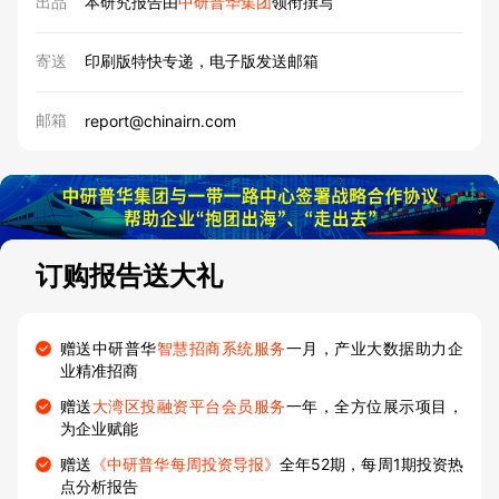
出品
本研究报告由
中研普华集团
领衔撰写
寄送
印刷版特快专递，电子版发送邮箱
邮箱
report@chinairn.com
订购报告送大礼
赠送中研普华
智慧招商系统服务
一月，产业大数据助力企
业精准招商
赠送
大湾区投融资平台会员服务
一年，全方位展示项目，
为企业赋能
赠送
《中研普华每周投资导报》
全年52期，每周1期投资热
点分析报告