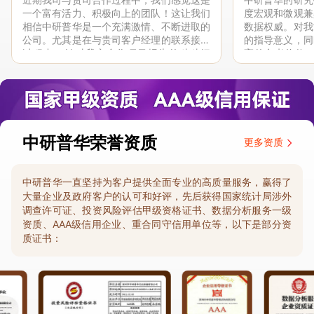
一个富有活力、积极向上的团队！这让我们
度宏观和微观兼
相信中研普华是一个充满激情、不断进取的
数据权威。对我
公司。尤其是在与贵司客户经理的联系接洽
的指导意义，同
过程中，针对我方合作项目报告的种种细
高的参考价值。
节，及时细致缜密地协助与项目部沟通、探
体化”服务和行
讨和完善...
司继续...
中研普华荣誉资质
更多资质
中研普华一直坚持为客户提供全面专业的高质量服务，赢得了
大量企业及政府客户的认可和好评，先后获得国家统计局涉外
调查许可证、投资风险评估甲级资格证书、数据分析服务一级
资质、AAA级信用企业、重合同守信用单位等，以下是部分资
质证书：