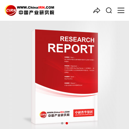
中国产业咨询领导者
2026-2030年中国
车载无人
机
行业深度全景调研及发展趋
势预测报告
品质保障，一年免费更新维护
报告编号：1926856
出版日期：2026年5月
《2026-2030年中国车载无人机行业深度全景调研及发展趋势预
测报告》由中研普华车载无人机行业分析专家领衔撰写，主要分析
了车载无人机行业的市场规模、发展现状与投资前景，同时对车载
无人机行业的未来发展做出科学的趋势预测和专业的车载无人机行
业数据分析，帮助客户评估车载无人机行业投资价值。
27年研究经验，深度洞察行业驱动力
多元化、高学历的实战型精英团队
微信扫一扫，立即订购报告