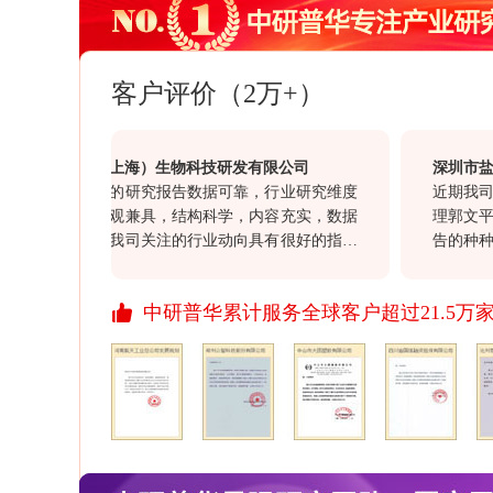
客户评价（2万+）
片仔癀（上海）生物科技研发有限公司
深圳市盐田港
中研普华的研究报告数据可靠，行业研究维度
近期我司与贵
宏观和微观兼具，结构科学，内容充实，数据
理郭文平的联
权威。对我司关注的行业动向具有很好的指导
告的种种细节
意义，同时对我司的投资决策具有很高的参考
沟通，确保报
价值。通过此次合作对于贵司“一体化”服务和
重顾客的态度
中研普华累计服务全球客户超过21.5万
行业报告质量均满意，祝愿贵司继续以前沿的
作。
资讯信息引领资讯行业的发展，希望贵司不断
开拓更多、更丰富的资讯产品，与我们共同发
展、进步！