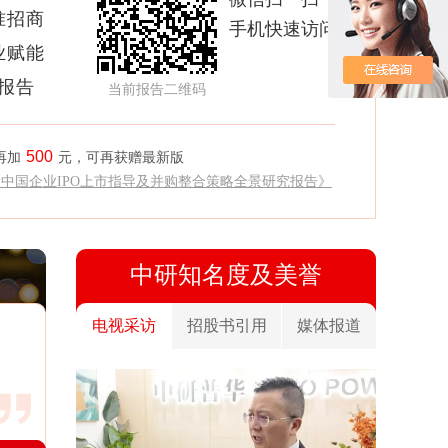
准招商
手机快速访问
业赋能
析报告
当前报告二维码
500
再加
元，可再获赠最新版
《中国企业IPO上市指导及并购整合策略全景研究报告》
中研知名度及美誉
电视采访
招股书引用
媒体报道