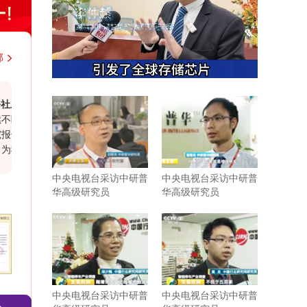
部
海代表处
中铁二局集团有限公司
地进行着行业研
近期从贵司购买的海南省建筑行业研究报告，
结构紧凑，内容
市场分析客观全面，数据详实可靠，研究结论
司企业发展和战
鲜明，对于我司的项目开发有一定帮助。另
相信有很多企业
外，贵公司大客户经理赵勇在整个过程中表现
中央电视台采访中研普
中央电视台采访中研普
协助和支持。尤
出的认真负责的服务态度，也值得点赞。
华高级研究员
华高级研究员
延伸服务，为我
的行业研判。希
持紧密合作与共
中央电视台采访中研普
中央电视台采访中研普