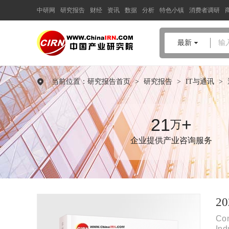
中研网
研究报告
财经
资讯
数据
分析
特色小镇
消费者调研
中国产业咨询领导者
最新
输
2026-2030年中国
卫星遥感
行
业全景深度调研与前景预测研
当前位置：
研究报告首页
>
研究报告
>
IT与通讯
>
究报告
品质保障，一年免费更新维护
报告编号：1927343
21
+
万
出版日期：2026年6月
企业提供产业咨询服务
《2026-2030年中国卫星遥感行业全景深度调研与前景预测研究报
告》由中研普华卫星遥感行业分析专家领衔撰写，主要分析了卫
星遥感行业的市场规模、发展现状与投资前景，同时对卫星遥感
行业的未来发展做出科学的趋势预测和专业的卫星遥感行业数据
分析，帮助客户评估卫星遥感行业投资价值。
2
Co
In