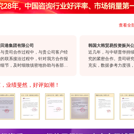
查看全
集团有限公司
韩国大韩贸易投资振兴公社上
司合作过程中，与贵公司客户经
近几年，与中研普华持续不断
系接洽过程中，针对我方合作报
究的紧密合作。贵司研究报告
，及时细致缜密地协助与各部门
充实，数据参考力度强，为我
告及时交付。这种认真负责，尊
略规划带来了实际性的帮助。
，也正是我们选择与贵公司合
需要你们这样的行业分析公司
家，业绩斐然，好评如潮！
其是贵司对于客户报告需求的
司提供了更多有针对性、宝贵
望在以后的发展过程中继续保
同进步。