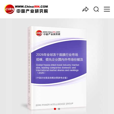
中国产业咨询领导者
2026年全球
冻干面膜
行业市
场规模、领先企业国内外市场
份额及排名
品质保障，一年免费更新维护
报告编号：1927580
出版日期：2026年6月
《2026年全球冻干面膜行业市场规模、领先企业国内外市场份额
及排名》由中研普华冻干面膜行业分析专家领衔撰写，主要分析了
冻干面膜行业的市场规模、发展现状与投资前景，同时对冻干面膜
行业的未来发展做出科学的趋势预测和专业的冻干面膜行业数据分
析，帮助客户评估冻干面膜行业投资价值。
27年研究经验，深度洞察行业驱动力
多元化、高学历的实战型精英团队
微信扫一扫，立即订购报告