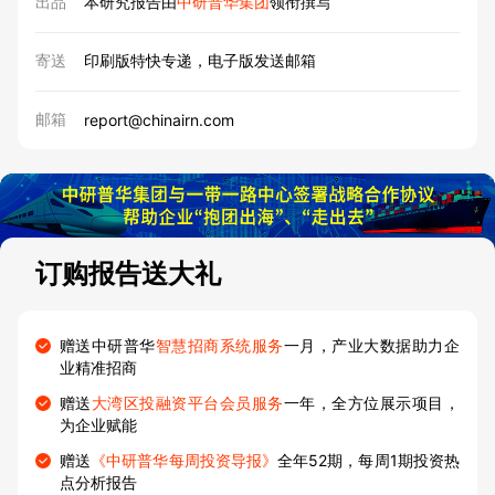
出品
本研究报告由
中研普华集团
领衔撰写
寄送
印刷版特快专递，电子版发送邮箱
邮箱
report@chinairn.com
订购报告送大礼
赠送中研普华
智慧招商系统服务
一月，产业大数据助力企
业精准招商
赠送
大湾区投融资平台会员服务
一年，全方位展示项目，
为企业赋能
赠送
《中研普华每周投资导报》
全年52期，每周1期投资热
点分析报告