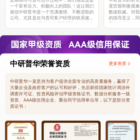
一个富有活力、积极向上的团队！这让我们
度宏观和微观兼
相信中研普华是一个充满激情、不断进取的
数据权威。对我
公司。尤其是在与贵司客户经理的联系接洽
的指导意义，同
过程中，针对我方合作项目报告的种种细
高的参考价值。
节，及时细致缜密地协助与项目部沟通、探
体化”服务和行
讨和完善...
司继续...
中研普华荣誉资质
更多资质
中研普华一直坚持为客户提供全面专业的高质量服务，赢得了
大量企业及政府客户的认可和好评，先后获得国家统计局涉外
调查许可证、投资风险评估甲级资格证书、数据分析服务一级
资质、AAA级信用企业、重合同守信用单位等，以下是部分资
质证书：