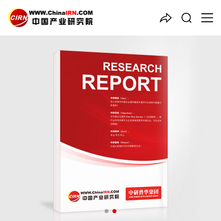
中国产业咨询领导者
2026-2030年中国
金融租赁
行业深度全景调研及投资战略
咨询报告
品质保障，一年免费更新维护
报告编号：1927599
出版日期：2026年6月
《2026-2030年中国金融租赁行业深度全景调研及投资战略咨询
报告》由中研普华金融租赁行业分析专家领衔撰写，主要分析了金
融租赁行业的市场规模、发展现状与投资前景，同时对金融租赁行
业的未来发展做出科学的趋势预测和专业的金融租赁行业数据分
析，帮助客户评估金融租赁行业投资价值。
27年研究经验，深度洞察行业驱动力
多元化、高学历的实战型精英团队
微信扫一扫，立即订购报告