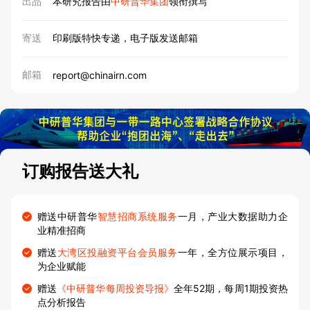
出品
本研究报告由
中研普华集团
领衔撰写
寄送
印刷版特快专递，电子版发送邮箱
邮箱
report@chinairn.com
订购报告送大礼
赠送中研普华
智慧招商系统服务
一月，产业大数据助力企
业精准招商
赠送
大湾区投融资平台会员服务
一年，全方位展示项目，
为企业赋能
赠送
《中研普华每周投资导报》
全年52期，每周1期投资热
点分析报告