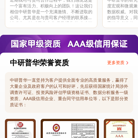
一个富有活力、积极向上的团队！这让我们
度宏观和微观兼
相信中研普华是一个充满激情、不断进取的
数据权威。对我
公司。尤其是在与贵司客户经理的联系接洽
的指导意义，同
过程中，针对我方合作项目报告的种种细
高的参考价值。
节，及时细致缜密地协助与项目部沟通、探
体化”服务和行
讨和完善...
司继续...
中研普华荣誉资质
更多资质
中研普华一直坚持为客户提供全面专业的高质量服务，赢得了
大量企业及政府客户的认可和好评，先后获得国家统计局涉外
调查许可证、投资风险评估甲级资格证书、数据分析服务一级
资质、AAA级信用企业、重合同守信用单位等，以下是部分资
质证书：