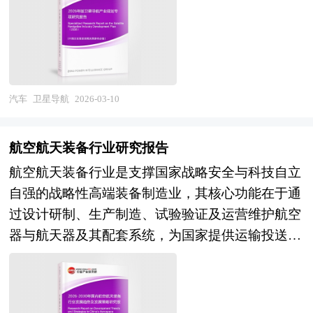
芯制造、整车集成及充换电服务的全球最完整产业
悬浮技术的工程化验证将拓展速度服务新层级；网
运营等多个环节，技术密集度高、军民融合特征显
链，本土品牌在乘用车市场的渗透率持续提升，部
络融合维度，随着多层次轨道交通规划的统筹实
著、应用渗透性强。当前，卫星导航产业正从单一
分企业在智能驾驶、高压平台及车规级芯片等前沿
施，四网融合（高铁、城际、市域、地铁）与多制
的导航定位功能向多源融合、智能服务及时空信息
领域实现突破。然而，行业深层结构性挑战依然严
式互联互通将重塑城市群时空关系，提升网络整体
赋能深刻转型，成为数字基础设施的核心组成部
峻：上游关键矿产资源对外依存度居高不下，电池
效能；可持续发展维度，绿色建造技术应用、再生
分，在交通运输、精准农业、防灾减灾、智慧城市
汽车
卫星导航
2026-03-10
回收与梯次利用体系尚不成熟；中游产能结构性过
制动能量回收及光伏+储能融合供电系统的推广，
及国防安全等领域发挥着不可替代的基础支撑作
剩与高端供给不足并存，价格战侵蚀行业整体盈利
将显著降低行业碳足迹，支撑"双碳"目标实现；业
用。 产业规划一般包括产业发展现状、产业特征
水平；下游充电基础设施区域分布失衡、电网互动
航空航天装备行业研究报告
态创新维度，TOD综合开发模式的成熟、轨道交通
分析、产业发展目标和发展定位、产业发展重点方
能力不足，制约全场景用户体验提升；国际贸易环
+物流及文旅等跨界融合场景的探索，将拓展行业
航空航天装备行业是支撑国家战略安全与科技自立
向、产业空间引导和产业发展政策等。随着中国对
境日趋复杂，海外市场准入壁垒与技术标准博弈加
收入来源与价值边界。 本研究咨询报告由中研普
自强的战略性高端装备制造业，其核心功能在于通
外开放程度的深化，经济全球化和区域化对产业发
剧。与此同时，固态电池、钠离子电池、800V高
华咨询公司领衔撰写，在大量周密的市场调研基础
过设计研制、生产制造、试验验证及运营维护航空
展的影响显著增强，产业间的竞争层次和深度也发
压快充及城市NOA等下一代技术正加速产业化导
上，主要依据了国家统计局、国家商务部、国家发
器与航天器及其配套系统，为国家提供运输投送、
生了变化。因此，科学预测产业发展趋势和空间变
入，为行业突破物理极限与成本瓶颈注入新动能。
改委、国家经济信息中心、国务院发展研究中心、
空间探索、信息支援、科学实验等关键能力，是衡
化态势，对产业发展和规划具有重要的意义。中研
展望"十五五"时期，中国电动车产业将迎来技术收
国家海关总署、全国商业信息中心、中国经济景气
量国家综合国力与科技水平的重要标志。从产业范
普华拥有28年的产业规划、细分市场研究及大量项
敛与生态重构的双重变革窗口。技术演进维度，全
监测中心、中国行业研究网、全国及海外相关报刊
畴来看，航空航天装备行业涵盖航空装备（民用客
目运作经验，业务覆盖全球。累积300多个产业园