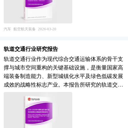
固态电池的商业化量产、智能驾驶从辅助向高度自
杂志的基础信息以及轨道交通行业研究单位等公布
机、通用飞机、直升机、航空发动机、机载系统、
区规划落地项目案例，拥有丰富的产业园区、特色
动化的跨越、以及车路云一体化基础设施的规模化
和提供的大量资料。报告对我国轨道交通行业的供
航空零部件），航天装备（运载火箭、卫星及空间
小镇、田园综合体、文旅地产、智慧物流、乡村振
部署，将共同推动电动车向"移动智能空间"属性跃
需状况、发展现状、子行业发展变化等进行了分
飞行器、载人航天器、深空探测器、航天发动机、
兴等类型项目规划经验。 中研普华28年的产业研
迁；能源融合维度，V2G车网互动、光储充一体化
析，重点分析了国内外轨道交通行业的发展现状、
地面设备），以及配套支撑体系（复合材料、高温
汽车
航空航天装备
2026-03-20
究服务经验，形成了独特的产业研究及战略投资一
及虚拟电厂模式的成熟，将使电动车从单纯的能源
如何面对行业的发展挑战、行业的发展建议、行业
合金、精密制造、试验测试、运营服务）的完整产
体化服务体系，涉及8000多个细分行业，积累了数
消费者转变为分布式储能节点与电网调节资源，深
竞争力，以及行业的投资分析和趋势预测等等。报
业链条。按照应用领域可分为军用航空航天装备与
十万份行业研究报告数据库、服务了20多万家企事
轨道交通行业研究报告
度嵌入新型电力系统；全球化布局维度，随着海外
告还综合了轨道交通行业的整体发展动态，对行业
民用航空航天装备，按照技术层级则形成总体设
业单位，现已成为中国最具影响力的产业研究咨询
轨道交通行业作为现代综合交通运输体系的骨干支
本土化产能建设提速与全生命周期碳足迹管理体系
在产品方面提供了参考建议和具体解决办法。报告
计、关键系统、基础材料、制造工艺等多元创新体
综合服务机构。集团下属研究院的产业研究报告在
撑与城市空间重构的关键基础设施，是衡量国家高
的完善，中国电动车产业将从产品出口向技术标准
对于轨道交通产品生产企业、经销商、行业管理部
系。随着空天一体战略深化与商业航天崛起，航空
大量周密的市场调研基础上，主要依据了国家统计
端装备制造能力、新型城镇化水平及绿色低碳发展
输出与产业链外迁升级，在全球汽车电动化转型中
门以及拟进入该行业的投资者具有重要的参考价
航天装备正从传统政府主导向军民融合、商业化运
局、国家商务部、国家市场监督管理总局、国家发
成效的战略性标志产业。本报告所研究的轨道交通
扮演规则塑造者角色。 本研究咨询报告由中研普
值，对于研究我国轨道交通行业发展规律、提高企
营转型，其产业边界不断向临近空间飞行器、空天
改委、国家经济信息中心、国务院发展研究中心、
行业，是指采用专用轨道导向运行的交通系统，涵
华咨询公司领衔撰写，在大量周密的市场调研基础
业的运营效率、促进企业的发展壮大有学术和实践
飞机、在轨服务、太空资源开发等前沿领域延伸。
国家海关总署、中国经济景气监测中心、中国行业
盖高速铁路、城际铁路、市域（郊）铁路、城市轨
上，主要依据了国家统计局、国家商务部、国家发
的双重意义。
当前，中国航空航天装备行业正处于自主创新突破
研究网、国内外相关报刊杂志的基础信息以及卫星
道交通（地铁、轻轨、有轨电车）及磁悬浮、单轨
改委、国家经济信息中心、国务院发展研究中心、
与产业体系升级的关键攻坚期。经过多年的持续投
导航专业研究单位等公布和提供的大量资料。对我
等新型制式的规划、建设、运营、装备制造及维保
国家海关总署、全国商业信息中心、中国经济景气
入与积累，我国航空工业已形成较为完整的研制生
国卫星导航的行业现状、市场各类经营指标的情
服务的完整产业生态。该行业横跨土木工程、车辆