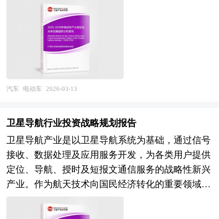
开发、优化国土空间格局及促进产业集聚的综合性
汽车及燃料电池汽车整车制造，以及电机电控、智
平台演进，其产业价值正从基础设施建设向全生命
能座舱、自动驾驶系统等关键零部件与配套基础设
周期智慧化服务与TOD综合开发深度延伸。 当前
施的完整产业生态。该行业横跨新能源、新材料、
中国轨道交通产业正处于从"高速建设"向"高质量
电子信息、人工智能及智慧交通等多个高技术领
发展"转型、从"技术引进"向"自主创新输出"升级的
域，具有技术迭代快、资本密集度高、产业链长、
关键阶段。经过多年跨越式发展，我国已建成全球
政策敏感性强等显著特征。随着全球碳中和共识凝
最大的高速铁路网与城市轨道交通运营网络，在高
汽车
电动车
2026-03-13
聚与能源结构转型加速，电动车已从早期的技术验
铁列车、地铁车辆、牵引传动及列控系统等核心装
证产品演进为大众消费市场的主流选择，其产业边
备领域实现自主可控，部分企业在国际工程承包与
卫星导航行业投资战略规划报告
界持续拓展，与能源互联网、智能电网及移动出行
装备出口方面形成竞争力，"中国高铁"成为国家名
卫星导航产业是以卫星导航系统为基础，通过信号
服务的融合态势日益深化，成为重塑城市空间形态
片。展望"十五五"时期，中国轨道交通行业将迎来
接收、数据处理及应用服务开发，为各类用户提供
与能源消费模式的关键变量。 当前中国电动车产
存量优化与增量提质并重的战略机遇。技术演进维
定位、导航、授时及短报文通信服务的战略性新兴
业正处于从"政策驱动"向"市场驱动"切换、从"规模
度，基于车车通信的列车自主运行系统、智能运维
产业。作为航天技术向国民经济转化的重要领域，
领先"向"质量效益"跃升的关键转型期。经过多年
机器人及数字孪生全生命周期管理平台将推动运营
其产业链条横跨空间段卫星制造与发射、地面段运
培育，我国已形成覆盖锂资源开发、电池材料、电
效率与安全保障能力跃升，时速600公里级高速磁
控系统建设、用户段终端设备研发及综合应用服务