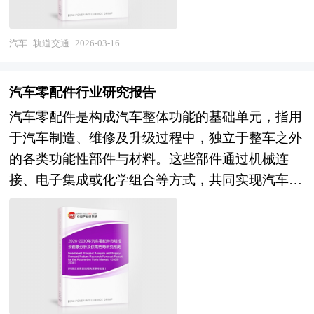
监测中心、中国行业研究网、全国及海外相关报刊
产体系，大型客机C919实现商业运营，航空发动
况、重点企业状况、区域市场发展情况等内容进行
工程、牵引供电、通信信号、运营管理及智能控制
杂志的基础信息以及电动车行业研究单位等公布和
机研制取得重要进展，航天工业实现载人航天、月
详细的阐述和深入的分析，着重对卫星导航业务的
等多个高技术领域，具有投资规模大、建设周期
提供的大量资料。报告对我国电动车行业的供需状
汽车
轨道交通
2026-03-16
球探测、火星探测等重大突破，北斗导航、高分遥
发展进行详尽深入的分析，并根据卫星导航行业的
长、技术集成复杂、安全可靠性要求极高、公益性
况、发展现状、子行业发展变化等进行了分析，重
感等空间基础设施建成，产业规模与技术能力显著
政策经济发展环境对卫星导航行业潜在的风险和防
与经营性并存等典型特征。随着城市群一体化发展
点分析了国内外电动车行业的发展现状、如何面对
提升。未来，中国航空航天装备行业将在"航天强
汽车零配件行业研究报告
范建议进行分析。 《2026年版卫星导航产业规划
加速、"交通强国"战略纵深推进及绿色出行理念普
行业的发展挑战、行业的发展建议、行业竞争力，
国"与"制造强国"战略的双重驱动下，进入创新突
汽车零配件是构成汽车整体功能的基础单元，指用
专项研究报告》由中研产业规划院领衔制作，精英
及，轨道交通已从单纯的客流运输工具向引领城市
以及行业的投资分析和趋势预测等等。报告还综合
破与体系跃升的新阶段。从市场前景看，民航运输
于汽车制造、维修及升级过程中，独立于整车之外
专家团队在上千个重大项目积累了宝贵经验，为项
开发、优化国土空间格局及促进产业集聚的综合性
了电动车行业的整体发展动态，对行业在产品方面
市场恢复增长与机队更新需求释放，通用航空与低
的各类功能性部件与材料。这些部件通过机械连
目成功落地保驾护航。中研产业规划院率先在业内
平台演进，其产业价值正从基础设施建设向全生命
提供了参考建议和具体解决办法。报告对于电动车
空经济政策放开创造增量空间，空间基础设施建设
接、电子集成或化学组合等方式，共同实现汽车的
提出“全流程一体化”综合解决方案，提供从前期拿
周期智慧化服务与TOD综合开发深度延伸。 当前
产品生产企业、经销商、行业管理部门以及拟进入
与商业航天发展带动航天装备需求，国防现代化建
动力传输、行驶控制、安全防护、舒适体验及信息
地策划、定位策划、概念规划、空间规划、总体规
中国轨道交通产业正处于从"高速建设"向"高质量
该行业的投资者具有重要的参考价值，对于研究我
设保持稳健投入，预计行业将保持高质量增长，结
交互等核心功能。从技术属性看，汽车零配件涵盖
划、城市设计、建筑设计、景观设计、IP设计、商
发展"转型、从"技术引进"向"自主创新输出"升级的
国电动车行业发展规律、提高企业的运营效率、促
构优化与技术溢价成为竞争焦点。产业格局层面，
金属铸造件、橡胶密封件、塑料注塑件、电子传感
业模式设计、招商、投资、运营等一系列咨询服
关键阶段。经过多年跨越式发展，我国已建成全球
进企业的发展壮大有学术和实践的双重意义。
具备总体设计能力、关键系统集成能力、供应链掌
器、液压执行器等多类材质与工艺制品，其设计需
务。 中研普华通过对卫星导航行业长期跟踪监
最大的高速铁路网与城市轨道交通运营网络，在高
控能力及国际化运营能力的航空航天工业集团将强
严格遵循汽车行业标准，满足耐高温、抗腐蚀、高
测，分析卫星导航行业需求、供给、经营特性、获
铁列车、地铁车辆、牵引传动及列控系统等核心装
化主导地位，专业化配套企业在细分领域形成技术
强度等极端工况要求。 随着汽车产业向电动化、
取能力、产业链和价值链等多方面的内容，整合行