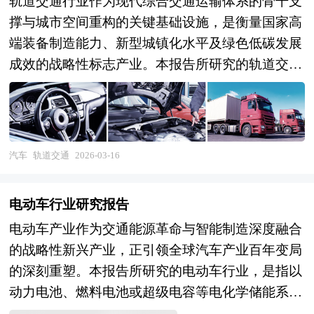
轨道交通行业作为现代综合交通运输体系的骨干支
撑与城市空间重构的关键基础设施，是衡量国家高
端装备制造能力、新型城镇化水平及绿色低碳发展
成效的战略性标志产业。本报告所研究的轨道交通
行业，是指采用专用轨道导向运行的交通系统，涵
盖高速铁路、城际铁路、市域（郊）铁路、城市轨
道交通（地铁、轻轨、有轨电车）及磁悬浮、单轨
等新型制式的规划、建设、运营、装备制造及维保
汽车
轨道交通
2026-03-16
服务的完整产业生态。该行业横跨土木工程、车辆
工程、牵引供电、通信信号、运营管理及智能控制
电动车行业研究报告
等多个高技术领域，具有投资规模大、建设周期
电动车产业作为交通能源革命与智能制造深度融合
长、技术集成复杂、安全可靠性要求极高、公益性
的战略性新兴产业，正引领全球汽车产业百年变局
与经营性并存等典型特征。随着城市群一体化发展
的深刻重塑。本报告所研究的电动车行业，是指以
加速、"交通强国"战略纵深推进及绿色出行理念普
动力电池、燃料电池或超级电容等电化学储能系统
及，轨道交通已从单纯的客流运输工具向引领城市
为核心动力源，涵盖纯电动汽车、插电式混合动力