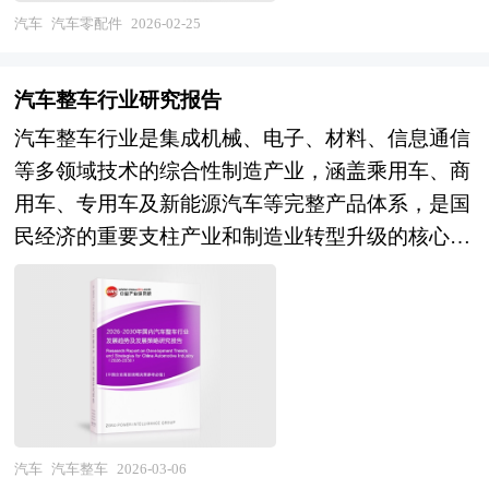
备领域实现自主可控，部分企业在国际工程承包与
优势，商业航天企业在新业态领域形成差异化竞争
智能化、网联化转型，汽车零配件的内涵持续扩
业、市场、企业、用户等多层面数据和信息资源，
汽车
汽车零配件
2026-02-25
装备出口方面形成竞争力，"中国高铁"成为国家名
力，跨界融合（新材料、电子信息、人工智能、商
展。新能源部件如电池管理系统、电驱动模块，智
为客户提供深度的卫星导航行业研究报告，以专业
片。展望"十五五"时期，中国轨道交通行业将迎来
业资本）催生新型航空航天企业，而技术落后、质
能网联部件如车载芯片、激光雷达，以及轻量化材
的研究方法帮助客户深入的了解卫星导航行业，发
存量优化与增量提质并重的战略机遇。技术演进维
汽车整车行业研究报告
量失控、合规风险高的企业将面临淘汰或整合。
料如碳纤维复合结构件，正成为零配件行业的新增
现投资价值和投资机会，规避经营风险，提高管理
度，基于车车通信的列车自主运行系统、智能运维
汽车整车行业是集成机械、电子、材料、信息通信
本研究咨询报告由中研普华咨询公司领衔撰写，在
长点。同时，模块化、集成化设计趋势推动零配件
和运营能力。卫星导航行业报告是从事卫星导航行
机器人及数字孪生全生命周期管理平台将推动运营
等多领域技术的综合性制造产业，涵盖乘用车、商
大量周密的市场调研基础上，主要依据了国家统计
向“系统总成”升级，供应商需具备多技术融合能
业投资之前，对卫星导航行业相关各种因素进行具
效率与安全保障能力跃升，时速600公里级高速磁
用车、专用车及新能源汽车等完整产品体系，是国
局、国家商务部、国家发改委、国家经济信息中
力。全球供应链体系下，汽车零配件产业已形成跨
体调查、研究、分析，评估项目可行性、效果效益
悬浮技术的工程化验证将拓展速度服务新层级；网
民经济的重要支柱产业和制造业转型升级的核心战
心、国务院发展研究中心、国家海关总署、全国商
国协作网络，头部企业通过技术标准输出与全球化
程度，提出建设性意见建议对策等，为卫星导航行
络融合维度，随着多层次轨道交通规划的统筹实
场。从产业价值链看，汽车整车制造处于产业链中
业信息中心、中国经济景气监测中心、中国行业研
产能布局，主导着行业的技术迭代与成本优化方
业投资决策者和主管机关审批的研究性报告。以阐
施，四网融合（高铁、城际、市域、地铁）与多制
枢位置，向上拉动钢铁、有色金属、橡胶、化工、
究网、全国及海外相关报刊杂志的基础信息以及航
向。 本报告由中研普华的资深专家和研究人员通
述对卫星导航行业的理论认识为主要内容，重在研
式互联互通将重塑城市群时空关系，提升网络整体
电子元器件等基础工业，向下延伸出金融服务、售
空航天装备行业研究单位等公布和提供的大量资
过长期周密的市场调研，参考国家统计局、国家商
究卫星导航行业本质及规律性认识的研究。卫星导
效能；可持续发展维度，绿色建造技术应用、再生
后服务、充换电服务、二手车交易、汽车金融等庞
料。报告对我国航空航天装备行业的供需状况、发
务部、国家发改委、国务院发展研究中心、行业协
航行业研究报告持续提供高价值服务，是企业了解
制动能量回收及光伏+储能融合供电系统的推广，
大服务生态，对就业、税收、技术进步的贡献率居
展现状、子行业发展变化等进行了分析，重点分析
会、中国行业研究网、全国及海外专业研究机构提
各行业当前最新发展动向、把握市场机会、做出正
将显著降低行业碳足迹，支撑"双碳"目标实现；业
制造业前列。随着能源革命与数字革命的深度融
了国内外航空航天装备行业的发展现状、如何面对
供的大量权威资料，并对多位业内资深专家进行深
确投资和明确企业发展方向不可多得的精品资料。
态创新维度，TOD综合开发模式的成熟、轨道交通
合，汽车正从传统交通工具向"智能移动空
行业的发展挑战、行业的发展建议、行业竞争力，
汽车
汽车整车
2026-03-06
入访谈的基础上，通过与国际同步的市场研究工
本研究咨询报告由中研普华咨询公司领衔撰写，在