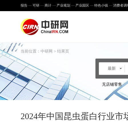
报告
可研
商计
产业规划
产业园区
特色小镇
消费者调
当前位置：
中研网
> 结果页
最新
无店铺零售
2024年中国昆虫蛋白行业