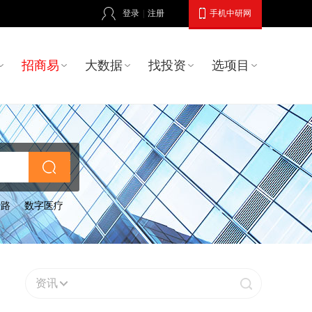
登录
|
注册
手机中研网
招商易
大数据
找投资
选项目
公路
数字医疗
资讯