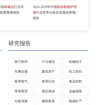
国
保健品
行业市
2024-2029年中国
隐形眼镜护理
2024-2029年
大
展预测报告
液
行业竞争分析及发展趋势预测
势及投资价值
报告
研究报告
医疗医药
IT与通讯
机械电子
车辆交通
建筑房产
轻工纺织
家用电气
家用日化
食品饮料
零售商贸
酒店旅游
金融保险
出版传媒
建材家具
能源矿产