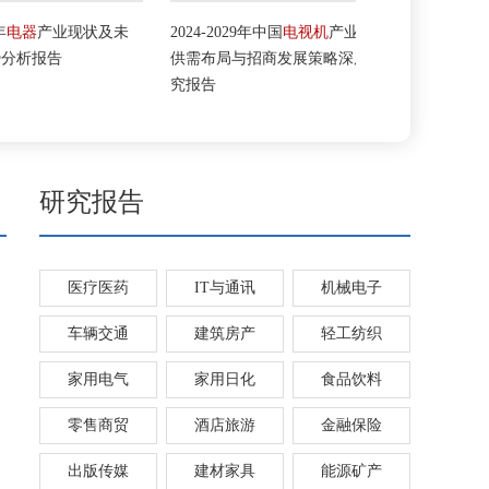
器
产业现状及未
2024-2029年中国
电视机
产业链
2024-2029年中
报告
供需布局与招商发展策略深度研
深度调研及投
究报告
研究报告
医疗医药
IT与通讯
机械电子
车辆交通
建筑房产
轻工纺织
家用电气
家用日化
食品饮料
零售商贸
酒店旅游
金融保险
出版传媒
建材家具
能源矿产