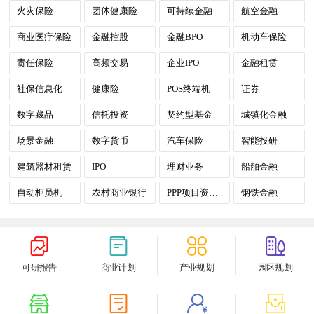
火灾保险
团体健康险
可持续金融
航空金融
商业医疗保险
金融控股
金融BPO
机动车保险
责任保险
高频交易
企业IPO
金融租赁
社保信息化
健康险
POS终端机
证券
数字藏品
信托投资
契约型基金
城镇化金融
场景金融
数字货币
汽车保险
智能投研
建筑器材租赁
IPO
理财业务
船舶金融
自动柜员机
农村商业银行
PPP项目资产证券化
钢铁金融
可研报告
商业计划
产业规划
园区规划