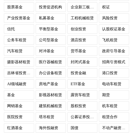
股票基金
投资促进机构
企业新三板挂牌
权证
产业投资基金
私募基金
工程机械租赁
风险投资
信托
平衡型基金
创业投资
认股权证基金
公务车租赁
公司型基金
酒店投资
飞机租赁
汽车租赁
对冲基金
货币基金
政府引导基金
摄影器材租赁
医疗器械租赁
封闭式基金
招商引资模式
吉林省投资环境
办公设备租赁
投资金融
港口投资
AI领域融资
房地产基金
ETF基金
电动车租赁
基金
影视器材租赁
露营车租赁
期货
网销基金
建筑机械租赁
股权投资
机车租赁
医院投资
塔吊租赁
公募证券投资基金
租赁合作
红酒基金
海外投融资
国债
不动产融资租赁