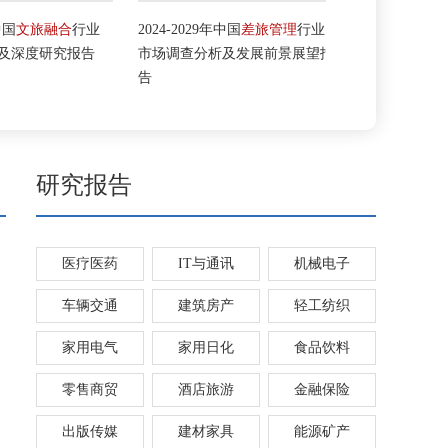
国
文旅融合
行业
2024-2029年中国
差旅管理
行业
2024-2029年
智
深度研究报告
市场调查分析及发展前景展望报
深度分析及发
告
究报告
研究报告
医疗医药
IT与通讯
机械电子
车辆交通
建筑房产
轻工纺织
家用电气
家用日化
食品饮料
零售商贸
酒店旅游
金融保险
出版传媒
建材家具
能源矿产