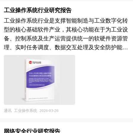
全的基础功能，更通过主动防御、智能对抗、生态
地区外，包括中国和印度、英国等新兴热点地区的
工业操作系统行业研究报告
协同，成为维护国家网络空间主权、支撑数字中国
风险投资市场发展快速升温。中国的风险投资起步
工业操作系统行业是支撑智能制造与工业数字化转
建设、护航产业数字化转型的战略基石。在数字化
于20世纪80年代，在市场经济的大潮中，中国的风
型的核心基础软件产业，其核心功能在于为工业设
进程加速、网络威胁升级、合规监管趋严与地缘安
险投资事业已经有了较大的发展。随着中国经济持
备、控制系统及生产运营提供统一的软硬件资源管
全博弈的多重驱动下，行业正从被动合规向主动防
续稳定地高速增长和资本市场的逐步完善，中国的
理、实时任务调度、数据交互处理及安全防护能
御、从单点产品向体系化服务、从国产替代向自主
资本市场在最近几年呈现出强劲的增长态势，投资
力，是连接物理设备与数字应用的底层技术平台，
可控方向深度演进，成为新质生产力发展与国家安
于中国市场的高回报率使中国成为全球资本关注的
决定着工业系统的实时性、可靠性、安全性与智能
全保障的关键交汇点。 “产业园区”是执行城市产业
战略要地。 本报告由中研普华咨询公司领衔撰
化水平。从产业范畴来看，工业操作系统行业涵盖
职能的重要空间形态，园区在改善区域投资环境、
写，在大量周密的市场调研基础上，主要依据了国
上游内核技术与开发工具（实时内核、微内核、虚
引进外资、促进产业结构调整和发展经济等方面发
家统计局、国家商务部、国家财政部、中国证券监
拟化技术、编译器、调试工具），中游操作系统产
挥积极的辐射、示范和带动作用，成为城市经济腾
督管理委员会、中国风险投资协会、中国风险投资
品与平台（嵌入式实时操作系统、分布式工业操作
飞的助推器。产业园区是区域经济发展、产业调整
研究院、深圳创业投资同业公会、北京创业投资协
系统、云边端协同操作系统、工业软件中间件），
通讯
工业操作系统
2026-03-26
和升级的重要空间聚集形式，担负着聚集创新资
会、上海创业投资行业协会、网上书店行业相关协
以及下游行业应用与生态服务（机床、机器人、
源、培育新兴产业、推动城市化建设等一系列的重
会、中国行业研究网、国内外相关刊物的基础信息
PLC、DCS、SCADA、工业互联网平台适配，行
要使命。园区的具体形式多种多样，主要包括高新
网络安全行业研究报告
以及各省市相关统计单位等公布和提供的大量资