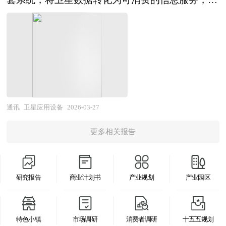
知”向“连接+感知+决策+执行”跃迁，边缘计算解决
重要的参考价值，对于研究我国工业操作系统行业
托成本优势与本地化服务在电力、轨道交通、冶金
利益的相互依附和相互信任是最基本的条件。因此
国防安全、国民经济、社会民生提供精准定位、宽
了云端时延瓶颈，5G-A及后续6G技术的演进则为
发展规律、提高企业的运营效率、促进企业的发展
等特定行业建立壁垒，但跨行业Know-how积累与
产业园区发展必须从产业组织形式着手，去寻找有
带通信、地理信息、环境监测等关键能力，是卫星
物联网提供了更强大的通信支撑。同时，感知硬件
壮大有学术和实践的双重意义。
生态构建仍需时日。应用落地层面，汽车、电子、
效途径。产业集群作为实现企业间有效协作的组织
技术价值变现与产业规模化发展的重要载体。从产
的智能化、微型化发展，平台与数据的一体化、智
新能源等行业的智能工厂建设带动网络升级需求，
形式，是推动园区发展的必然选择。对于产业园区
业范畴来看，卫星应用设备行业涵盖上游核心器件
能化升级，以及内生安全体系的构建，共同为物联
但大量中小制造企业面临老旧设备联网改造难、多
来说，产业集群是一种系统性的发展理念，无论是
与模块（射频芯片、基带芯片、天线、导航模组、
网构筑起泛在智能底座。 政策层面，“十四五”规划
协议互联互通难、网络运维人才缺等现实困
改善现有的招商环境和创新环境，还是在招商引资
遥感传感器），中游终端设备制造（卫星通信终
收官与“十五五”规划开局形成政策接力，物联网作
境，"不愿联、不敢联、不会联"现象普遍。政策层
工作中，都要从加强产业联系出发，并以提高区域
端、北斗导航终端、遥感接收处理设备、卫星物联
通讯
卫星应用设备
2026-03-27
为新型基础设施的核心组成部分，持续获得战略性
面，工业互联网创新发展工程、智能制造专项等持
竞争力、发展有国际竞争力的产业为指导思想。在
网模组），以及下游系统集成与运营服务（行业解
支持。国家层面不断完善制度环境，在标准制定、
续加码，但工业网络标准碎片化、安全责任界定模
更多相关报告
有条件的产业园区，及时地实行产业联系推动战
决方案、位置服务、数据增值服务、卫星互联网运
频谱分配、数据安全、跨行业互联互通等方面出台
糊、频谱资源协调不畅等制度性障碍亟待破解。
略，并转化为实际的对策措施，将会推动园区进一
营）的完整产业链条。按照应用领域可分为卫星导
细分领域指导政策，为产业健康发展保驾护航。此
本研究咨询报告由中研普华咨询公司领衔撰写，在
步发展。 从目前的地方经济发展趋势看，各种产
航应用设备、卫星通信应用设备、卫星遥感应用设
外，各地方政府也纷纷推出专项补贴、税收优惠等
大量周密的市场调研基础上，主要依据了国家统计
研究报告
商业计划书
产业规划
产业园区
业园区确实逐渐成为区域经济发展的引擎，带动着
备及综合应用设备，按照应用场景则形成车载、船
措施，加速物联网技术在智慧城市、工业互联网、
局、国家商务部、国家发改委、国家经济信息中
区域整体实力提升。但是不容忽视的是由于产业地
载、机载、便携、固定等多元矩阵。随着卫星互联
智慧农业等场景的落地。 展望2026-2030年，物联
心、国务院发展研究中心、国家海关总署、全国商
产开发及运营刚处于起步阶段，开发企业和运营商
网星座部署与北斗全球化服务，卫星应用设备正从
网产业前景广阔。在新质生产力培育的大背景下，
特色小镇
市场调研
消费者调研
十五五规划
业信息中心、中国经济景气监测中心、中国行业研