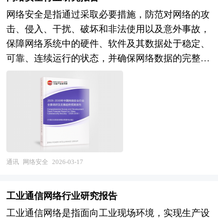
业解决方案开发，技术支持与培训）的完整产业链
区、开发区、科技园、工业区、产业基地、特色产
料。对网上书店行业风险投资现状、国际化进程与
网络安全是指通过采取必要措施，防范对网络的攻
条。按照应用场景可分为设备层嵌入式操作系统、
业园等以及近来各地陆续提出的产业新城、科技新
外资进入、融资渠道、如何运作风险投资、退出机
击、侵入、干扰、破坏和非法使用以及意外事故，
边缘层操作系统及云端操作系统，按照技术架构则
城等。 产业园区作为产业集群的要载体和组成部
制及发展趋势等进行了系统的分析，并重点分析了
保障网络系统中的硬件、软件及其数据处于稳定、
形成宏内核、微内核、混合内核等多元体系。随着
分，现在园区经济效应已引起越来越多人关注。国
网上书店行业风险投资的主要现存问题、相应对策
可靠、连续运行的状态，并确保网络数据的完整
工业互联网与智能制造深入推进，工业操作系统正
内外产业园区发展成功案例表明，产业园区能够有
以及新形势下面临的机遇与挑战和企业的应对策略
性、保密性和可用性的能力 。从本质上看，网络
从封闭专用向开放通用、从单机运行向云边协同转
效地创造聚集力，通过共享资源的、克服外部负效
等。是风险投资公司、研究机构及网上书店行业相
安全是信息安全在网络空间中的延伸与体现，其核
变，其产业边界不断向数字孪生、工业智能、自主
应，带动关联产业的发展，从而有效地推动产业集
关企业准确了解目前网上书店行业风险投资业发展
心目标是维护网络空间的秩序与安全，防止因系统
可控等新兴领域延伸。 当前，中国工业操作系统
群的形成。产业园区所具有的性质和特征决定了产
动态，把握企业定位和发展方向不可多得的精品。
崩溃、信息泄露或服务中断而对个人、组织乃至国
行业正处于自主替代加速与生态构建攻坚的关键成
业集群最终方向，形成产业园区和产业集群的良性
家安全造成损害 。 现代网络安全不仅关注技术层
长期。经过多年的技术积累与政策扶持，我国在嵌
互动，是区域经济增长的重要途径。在产业集群的
面的防护，如防火墙部署、病毒查杀与身份认证，
入式实时操作系统领域已形成一定基础，部分开源
指导下，推进产业园区建设，不仅是当前发展产业
更强调管理、法律与社会层面的协同治理，形
通讯
网络安全
2026-03-17
项目与商业产品获得市场应用，但在高端数控系
集群的需要，更是加快新型工业化进程的必然选
成“技管结合”的综合防御体系 。它具有整体性、动
统、大型PLC、DCS等核心装备的工业操作系统层
择。 在区域竞争日趋激烈的今天，产业集群已成
态性、开放性、相对性和共同性五大特征：即网络
面，西门子、罗克韦尔、GE等国际巨头仍占据绝
工业通信网络行业研究报告
为提高区域竞争力的重要途径。世界各地包括我国
安全牵一发而动全身，与国家政治、经济、社会各
对主导地位，国产替代任务艰巨。未来，中国工业
工业通信网络是指面向工业现场环境，实现生产设
各地的进程中，都把培育和发展产业集群当作政府