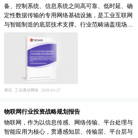
领域紧密关联；威胁来源不断演变，需建立动态响
操作系统行业将在"制造强国"战略与"基础软件自
备、控制系统、信息系统之间高可靠、低时延、确
推进的一项非常重要的工作。当前，国内理论界已
应机制；必须在开放环境中吸收先进技术以提升防
主可控"的双重驱动下，进入技术攻坚与生态突破
定性数据传输的专用网络基础设施，是工业互联网
形成普遍的认识，认为园区是形成地方产业集群的
护能力；不存在绝对安全，应立足国情实现基本保
的关键阶段。从市场前景看，智能制造装备升级与
与智能制造的底层技术支撑。行业范畴涵盖现场总
主要载体。产业集群在空间上的表现形式是相关产
障；最终需政府、企业、社会组织与广大网民共同
存量设备数字化改造释放操作系统需求，工业互联
线（PROFIBUS、Modbus、CAN等）、工业以太
业和支撑机构在地理上的集中，因而，产业集群形
参与，构筑全民防线 。 随着人工智能、物联网与
网平台规模化建设带动边缘操作系统部署，关键行
网（PROFINET、EtherCAT、EtherNet/IP等）、工
成和产业集群效应得到发挥的第一条件是产业在地
5G技术的普及，网络边界日益模糊，攻击面持续
业自主可控替代创造刚性市场空间，预计行业将保
业无线（Wi-Fi 6、5G专网、LoRa、Zigbee等）以
理上的聚集性。产业园区是政府划出一块区域，通
扩大，网络安全已从传统的计算机防护扩展至移动
持高速增长，从早期导入期向快速成长期跨越。产
及TSN（时间敏感网络）、OPC UA等融合互联技
过优化经济发展的软环境和硬环境，制定一系列优
设备、工业控制系统、智能终端等多元场景，涵盖
业格局层面，具备内核技术自主能力、行业深度适
术，涉及工业交换机、工业路由器、工业网关、工
惠政策，吸引和鼓励大量企业进驻和发展，这为形
系统安全、网络信息安全、信息传播安全与信息内
配经验、开源社区运营能力及生态构建实力的头部
业无线接入点、协议转换器等核心设备，以及网络
成产业集群和发挥产业集群效应准备了条件。 要
容安全四大维度 。其中，系统安全侧重保障信息
企业将确立主导地位，行业集中度提升，专业化企
管理系统、安全防护体系与行业解决方案集成服
使包括成本优势、市场优势、创新优势、扩张优势
通讯
工业通信网络
2026-03-27
处理与传输系统的正常运行；网络信息安全聚焦用
业在特定行业或特定技术（实时内核、虚拟化、安
务。作为OT（运营技术）与IT（信息技术）融合
等方面内容在内的产业集群效应得以有效发挥，除
户权限控制、病毒防治与数据加密；信息传播安全
全加固）形成差异化优势，跨界融合（芯片、工业
的关键纽带，工业通信网络不仅要应对电磁干扰、
了企业在地理上的集中外，还必须具备一些条件，
旨在遏制非法有害信息的扩散；信息内容安全则强
物联网行业投资战略规划报告
软件、自动化、云计算）催生新型工业操作系统服
极端温湿度、振动粉尘等严苛环境挑战，更需满足
例如，形成产业配套，产业之间有着密切的物质和
调信息的真实性、保密性与完整性，防范窃听、冒
物联网，作为以信息传感、网络传输、平台处理与
务商，而技术路线封闭、生态孤立、安全薄弱的产
微秒级同步精度、毫秒级控制时延、99.999%可靠
技术联系；企业间信息交流渠道畅通，交流手段和
充与诈骗等行为 。 本研究咨询报告由中研普华咨
智能应用为核心，贯通感知层、传输层、平台层与
品将面临淘汰。 本研究咨询报告由中研普华咨询
性的确定性传输要求，是工业自动化系统从孤岛走
途径众多，企业间形成良好的信任和合作关系；形