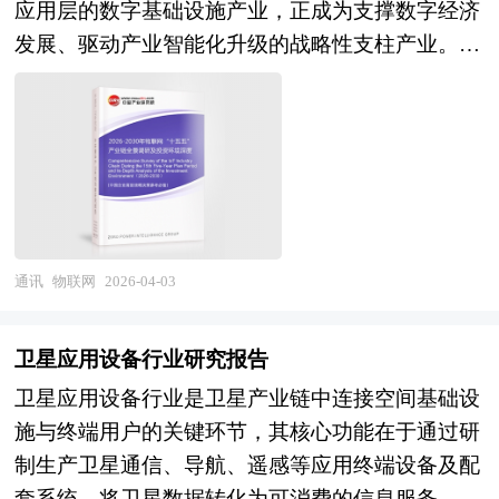
询公司领衔撰写，在大量周密的市场调研基础上，
应用层的数字基础设施产业，正成为支撑数字经济
公司领衔撰写，在大量周密的市场调研基础上，主
向互联、从刚性走向柔性的使能底座。 当前，中
成有利于技术创新和制度创新的环境，创新的“产
主要依据了国家统计局、国家商务部、国家发改
发展、驱动产业智能化升级的战略性支柱产业。它
要依据了国家统计局、国家商务部、国家发改委、
国工业通信网络行业正处于技术代际更替与自主可
业空气”浓厚；形成被广泛认可的价值观和理念，
委、国家经济信息中心、国务院发展研究中心、全
打破了物理世界与数字世界的边界，实现人、机、
国家经济信息中心、国务院发展研究中心、国家海
控攻坚的关键突破期。技术演进层面，传统现场总
从而构建区域文化。而产业园区恰恰有利于这些条
国商业信息中心、中国经济景气监测中心、中国行
物的全面互联，为生产方式、社会管理和生活模式
关总署、全国商业信息中心、中国经济景气监测中
线仍占据存量市场主流，但向工业以太网迁移趋势
件的形成，如政府对与园区进行整体规划和科学管
业研究网、全国及海外多种相关报刊杂志的基础信
的深刻变革注入核心动力。 从市场维度看，历经
心、中国行业研究网、全国及海外相关报刊杂志的
明确，TSN技术成为实现IT/OT融合、支撑实时控
理，在企业引进上就考虑到产业的配套和企业的联
息以及专业研究单位等公布和提供的大量资料。对
多年发展，我国物联网产业已构建起坚实的发展底
基础信息以及工业操作系统行业研究单位等公布和
制与大数据传输统一承载的关键方向；5G专网在
系等。目前，大多产业园区是指由政府或企业为实
我国网络安全行业作了详尽深入的分析，是企业进
座，形成了涵盖多领域的庞大应用市场。当前，产
提供的大量资料。报告对我国工业操作系统行业的
移动机器人、远程控制、机器视觉等场景展现价
现产业发展目标而创立的特殊区位环境。 产业园
行市场研究工作时不可或缺的重要参考资料，同时
业正从早期的规模化连接阶段迈入价值创造新周
供需状况、发展现状、子行业发展变化等进行了分
值，但芯片模组成本、供电与防爆认证、与既有系
区的一般特征是大量企业在一定区域的集中。但
也可作为金融机构进行信贷分析、证券分析、投资
期，市场格局呈现出头部企业引领、垂直领域突
析，重点分析了国内外工业操作系统行业的发展现
通讯
物联网
2026-04-03
统融合等制约规模化部署；工业无线在设备监测、
是，企业在地理位置上的集中和公共物品的共享并
分析等研究工作时的参考依据。
围、跨界玩家入场的多元竞争态势。各参与主体围
状、如何面对行业的发展挑战、行业的发展建议、
环境监测等非实时场景逐步普及，但高可靠控制场
不必然产生聚集效应。产业园区的发展有赖于园内
绕技术、场景、生态展开深度角逐，推动产业向更
行业竞争力，以及行业的投资分析和趋势预测等
景的应用谨慎。产业格局层面，西门子、罗克韦
卫星应用设备行业研究报告
企业的产业关联性或者业务关联所形成的协同效
高质量、更高效能方向演进。 技术融合与创新是
等。报告还综合了工业操作系统行业的整体发展动
尔、思科等外资品牌在高端市场占据主导，国产厂
应。当共享行为对成本状况与差异化驱动因素产生
卫星应用设备行业是卫星产业链中连接空间基础设
物联网产业发展的核心引擎。当前，“AIoT+边缘计
态，对行业在产品方面提供了参考建议和具体解决
商在工业交换机、网关等设备领域取得突破，但高
影响时，共享能带来竞争优势。但是，协同效应是
施与终端用户的关键环节，其核心功能在于通过研
算+5G”的三重融合正驱动技术体系发生深刻变
办法。报告对于工业操作系统产品生产企业、经销
端PLC配套通信模块、精密时钟同步芯片、高可靠
在一定支撑条件下产生的，它是由组织结构而不是
制生产卫星通信、导航、遥感等应用终端设备及配
革，人工智能算法的本地化部署让设备从“连接+感
商、行业管理部门以及拟进入该行业的投资者具有
工业协议栈等核心环节仍存差距；国内头部企业依
技术或企业规模决定的。产业关联性以及源于共同
套系统，将卫星数据转化为可消费的信息服务，为