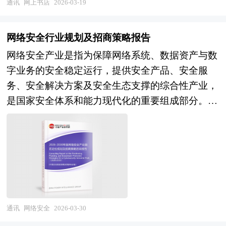
通讯
网上书店
2026-03-19
质化竞争和流量依赖困境的创新模式，尤其关注那
些深度融合大数据推荐、个性化用户体验、私域流
网络安全行业规划及招商策略报告
量运营、智能选品系统以及线上线下融合
网络安全产业是指为保障网络系统、数据资产与数
（OMO）生态构建的新型企业。 与传统依赖价格
字业务的安全稳定运行，提供安全产品、安全服
战和平台流量的网上书店不同，风险投资青睐的标
务、安全解决方案及安全生态支撑的综合性产业，
的通常具备自主可控的用户池、高复购率的会员体
是国家安全体系和能力现代化的重要组成部分。行
系、独特的内容IP运营能力或技术驱动的运营效率
业范畴涵盖基础安全产品（防火墙、入侵检测、终
优势。投资机构不仅提供资本支持，更会输出品牌
端安全、身份认证）、新兴安全领域（云安全、数
背书、产业资源协同、供应链优化方案及后续融资
据安全、物联网安全、工业互联网安全、AI安
指导，帮助企业跨越从“卖书”到“运营阅读生态”的
全）、安全服务（安全咨询、风险评估、应急响
关键跃迁。 风险投资是在创业企业发展初期投入
应、安全运营）以及密码技术、安全芯片、威胁情
风险资本，待其发育相对成熟后，通过市场退出机
报等核心支撑环节。作为数字经济的"安全
制将所投入的资本由股权形态转化为资金形态，以
带"和"护城河"，网络安全产业不仅承担着防御网
收回投资，取得高额风险收益。全球风险资本市场
通讯
网络安全
2026-03-30
络攻击、保护数据隐私、保障关键信息基础设施安
已进入新一轮快速发展的周期。除了成熟投资热点