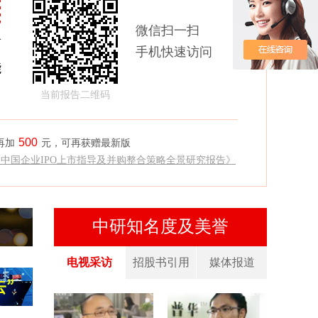
微信扫一扫
商
手机快速访问
能
当前报告二维码
500
再加
元，可再获赠最新版
《中国企业IPO上市指导及并购整合策略全景研究报告》
中研知名度及美誉
电视采访
招股书引用
媒体报道