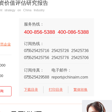
及投资价值评估研究报告
t strategy on China Industry
服务热线：
400-856-5388
400-086-5388
订阅热线：
示范企业
0755-
25425716
25425726
25425736
0755-
25425756
25425776
25425706
000
订阅传真：
电子邮件：
00
0755-
25429588
report
chinairn.com
@
下载目录
打印目录
繁体转换
询