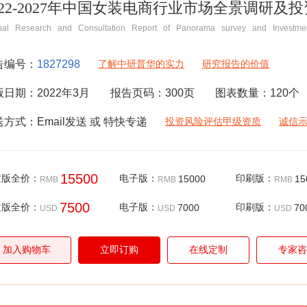
022-2027年中国女装电商行业市场全景调研
ual Research and Consultation Report of Panorama survey and Investmen
告编号：
1827298
了解中研普华的实力
研究报告的价值
版日期：
2022年3月
报告页码：
300
页
图表数量：
120
个
送方式：
Email
发送 或 特快专递
投资风险评估甲级资质
诚信
15500
文版全价：
电子版：
15000
印刷版：
15
RMB
RMB
RMB
7500
文版全价：
电子版：
7000
印刷版：
70
USD
USD
USD
加入购物车
立即订购
在线定制
专家咨