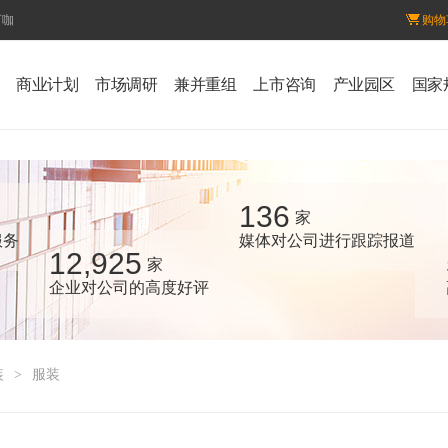
百咖
购物
商业计划
市场调研
兼并重组
上市咨询
产业园区
国家
136
家
服务
媒体对公司进行跟踪报道
12,925
家
企业对公司的高度好评
装
>
服装