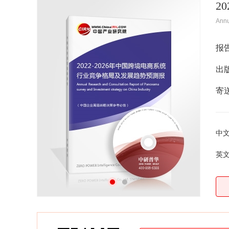
2
Ann
报
出
寄
中
英