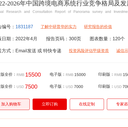
022-2026年中国跨境电商系统行业竞争格局及
ual Research and Consultation Report of Panorama survey and Investmen
告编号：
1831187
了解中研普华的实力
研究报告的价值
版日期：
2022年4月
报告页码：
300
页
图表数量：
120
个
送方式：
Email
发送 或 特快专递
投资风险评估甲级资质
诚信
15500
文版全价：
电子版：
15000
印刷版：
15
RMB
RMB
RMB
7500
文版全价：
电子版：
7000
印刷版：
70
USD
USD
USD
加入购物车
立即订购
在线定制
专家咨