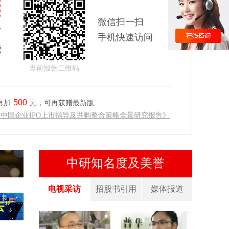
微信扫一扫
商
手机快速访问
能
当前报告二维码
500
再加
元，可再获赠最新版
《中国企业IPO上市指导及并购整合策略全景研究报告》
中研知名度及美誉
电视采访
招股书引用
媒体报道