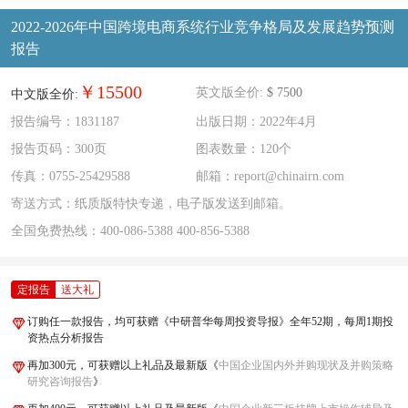
2022-2026年中国跨境电商系统行业竞争格局及发展趋势预测
报告
￥15500
英文版全价:
$ 7500
中文版全价:
报告编号：1831187
出版日期：2022年4月
报告页码：300页
图表数量：120个
传真：0755-25429588
邮箱：report@chinairn.com
寄送方式：纸质版特快专递，电子版发送到邮箱。
全国免费热线：
400-086-5388
400-856-5388
定报告
送大礼
订购任一款报告，均可获赠《中研普华每周投资导报》全年52期，每周1期投
资热点分析报告
再加300元，可获赠以上礼品及最新版《
中国企业国内外并购现状及并购策略
研究咨询报告
》