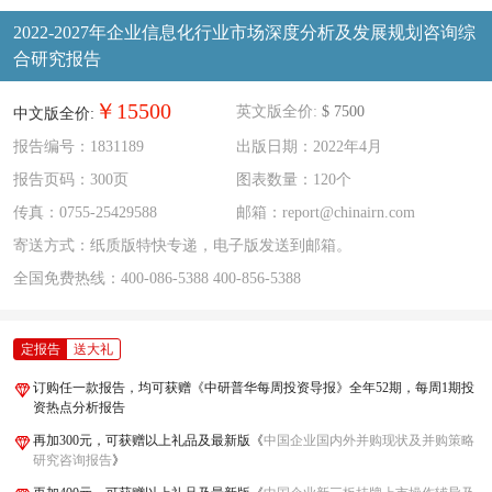
2022-2027年企业信息化行业市场深度分析及发展规划咨询综
合研究报告
￥15500
英文版全价:
$ 7500
中文版全价:
报告编号：1831189
出版日期：2022年4月
报告页码：300页
图表数量：120个
传真：0755-25429588
邮箱：report@chinairn.com
寄送方式：纸质版特快专递，电子版发送到邮箱。
全国免费热线：
400-086-5388
400-856-5388
定报告
送大礼
订购任一款报告，均可获赠《中研普华每周投资导报》全年52期，每周1期投
资热点分析报告
再加300元，可获赠以上礼品及最新版《
中国企业国内外并购现状及并购策略
研究咨询报告
》