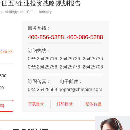
“十四五”企业投资战略规划报告
t strategy on China Industry
服务热线：
400-856-5388
400-086-5388
订阅热线：
示范企业
0755-
25425716
25425726
25425736
0755-
25425756
25425776
25425706
500
订阅传真：
电子邮件：
00
0755-
25429588
report
chinairn.com
@
下载目录
打印目录
繁体转换
询