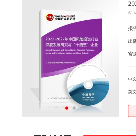
2
Ann
报
出
寄
中
英