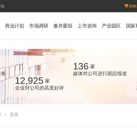
百咖
购物
商业计划
市场调研
兼并重组
上市咨询
产业园区
国家
136
家
服务
媒体对公司进行跟踪报道
12,925
家
企业对公司的高度好评
资
>
投资