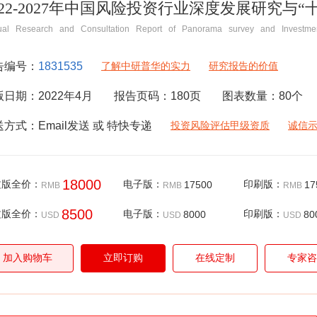
022-2027年中国风险投资行业深度发展研究与
ual Research and Consultation Report of Panorama survey and Investmen
告编号：
1831535
了解中研普华的实力
研究报告的价值
版日期：
2022年4月
报告页码：
180
页
图表数量：
80
个
送方式：
Email
发送 或 特快专递
投资风险评估甲级资质
诚信
18000
文版全价：
电子版：
17500
印刷版：
17
RMB
RMB
RMB
8500
文版全价：
电子版：
8000
印刷版：
80
USD
USD
USD
加入购物车
立即订购
在线定制
专家咨