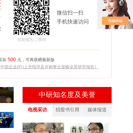
微信扫一扫
商
手机快速访问
能
当前报告二维码
500
再加
元，可再获赠最新版
《中国企业IPO上市指导及并购整合策略全景研究报告》
中研知名度及美誉
电视采访
招股书引用
媒体报道