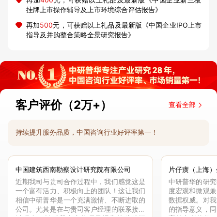
挂牌上市操作辅导及上市环境综合评估报告》
再加
500
元，可获赠以上礼品及最新版《中国企业IPO上市
指导及并购整合策略全景研究报告》
客户评价（2万+）
查看全部
持续提升服务品质，中国咨询行业好评率第一！
中国建筑西南勘察设计研究院有限公司
片仔癀（上海）
近期我司与贵司合作过程中，我们感觉这是
中研普华的研究
一个富有活力、积极向上的团队！这让我们
度宏观和微观兼
相信中研普华是一个充满激情、不断进取的
数据权威。对我
公司。尤其是在与贵司客户经理的联系接洽
的指导意义，同