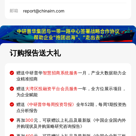
邮箱
report@chinairn.com
订购报告送大礼
赠送中研普华
智慧招商系统服务
一月，产业大数据助力企
业精准招商
赠送
大湾区投融资平台会员服务
一年，全方位展示项目，
为企业赋能
赠送
《中研普华每周投资导报》
全年52期，每周1期投资热
点分析报告
再加
300
元，可获赠以上礼品及最新版《中国企业国内外
并购现状及并购策略研究咨询报告》
再加
400
元，可获赠以上礼品及最新版《中国企业新三板