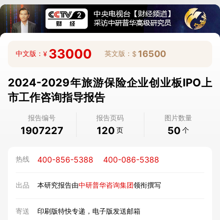
33000
16500
中文版：
英文版：
¥
$
2024-2029年旅游保险企业创业板IPO上
市工作咨询指导报告
报告编号
报告页码
图片数量
1907227
120
50
页
个
400-856-5388
400-086-5388
热线
出品
本研究报告由
中研普华咨询集团
领衔撰写
寄送
印刷版特快专递，电子版发送邮箱