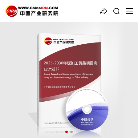
中国产业咨询领导者
2025-2030年版
加工贸易
项
目商业计划书
品质保障，一年免费更新维护
报告编号：1914147
出版日期：2024年12月
《2025-2030年版加工贸易项目商业计划书》由中研普华加工贸
易行业分析专家领衔撰写，主要分析了加工贸易行业的市场规模、
发展现状与投资前景，同时对加工贸易行业的未来发展做出科学的
趋势预测和专业的加工贸易行业数据分析，帮助客户评估加工贸易
行业投资价值。
26年研究经验，深度洞察行业驱动力
多元化、高学历的实战型精英团队
微信扫一扫，立即订购报告