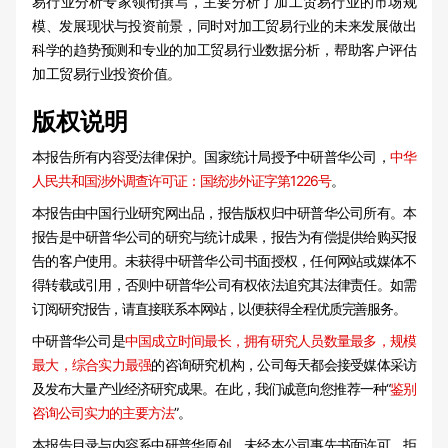
易行业分析专家领衔撰写，主要分析了加工贸易行业的市场规
模、发展现状与投资前景，同时对加工贸易行业的未来发展做出
科学的趋势预测和专业的加工贸易行业数据分析，帮助客户评估
加工贸易行业投资价值。
版权说明
本报告所有内容受法律保护。国家统计局授予中研普华公司，
中华
人民共和国涉外调查许可证：国统涉外证字第1226号
。
本报告由中国行业研究网出品，报告版权归中研普华公司所有。本
报告是中研普华公司的研究与统计成果，报告为有偿提供给购买报
告的客户使用。未获得中研普华公司书面授权，任何网站或媒体不
得转载或引用，否则中研普华公司有权依法追究其法律责任。如需
订阅研究报告，请直接联系本网站，以便获得全程优质完善服务。
中研普华公司是
中国成立时间最长，拥有研究人员数量最多，规模
最大，综合实力最强
的咨询研究机构，公司每天都会接受媒体采访
及发布大量产业经济研究成果。在此，我们诚意向您推荐一种“
鉴别
咨询公司实力的主要方法
”。
本报告目录与内容系中研普华原创，未经本公司事先书面许可，拒