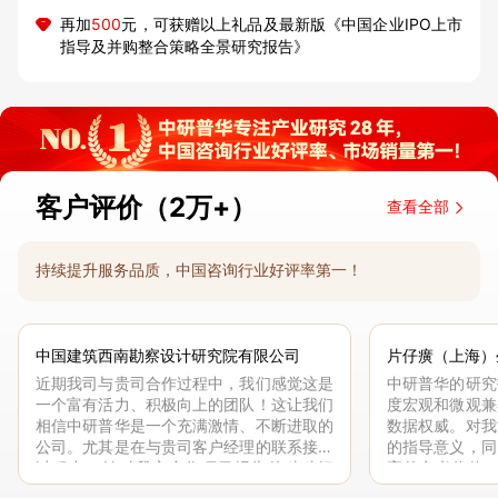
再加
500
元，可获赠以上礼品及最新版《中国企业IPO上市
指导及并购整合策略全景研究报告》
客户评价（2万+）
查看全部
持续提升服务品质，中国咨询行业好评率第一！
中国建筑西南勘察设计研究院有限公司
片仔癀（上海）
近期我司与贵司合作过程中，我们感觉这是
中研普华的研究
一个富有活力、积极向上的团队！这让我们
度宏观和微观兼
相信中研普华是一个充满激情、不断进取的
数据权威。对我
公司。尤其是在与贵司客户经理的联系接洽
的指导意义，同
过程中，针对我方合作项目报告的种种细
高的参考价值。
节，及时细致缜密地协助与项目部沟通、探
体化”服务和行