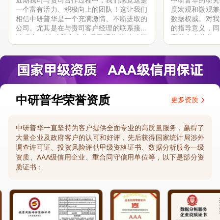
一个富有活力、积极向上的团队！这让我们
度宏观和微观兼
相信中研普华是一个充满激情、不断进取的
数据权威。对我
公司。尤其是在与贵司客户经理的联系接洽
的指导意义，同
过程中，针对我方合作项目报告的种种细
高的参考价值。
节，及时细致缜密地协助与项目部沟通、探
体化”服务和行
讨和完善...
司继续...
中研普华荣誉资质
更多资质
中研普华一直坚持为客户提供全面专业的高质量服务，赢得了
大量企业及政府客户的认可和好评，先后获得国家统计局涉外
调查许可证、投资风险评估甲级资格证书、数据分析服务一级
资质、AAA级信用企业、重合同守信用单位等，以下是部分资
质证书：