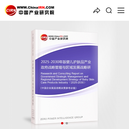
中国产业咨询领导者
2025-2030年版
婴儿护肤品
产业政府战略管理与区域发展
战略研究咨询报告
品质保障，一年免费更新维护
报告编号：1921580
出版日期：2025年9月
《2025-2030年版婴儿护肤品产业政府战略管理与区域发展战略
研究咨询报告》由中研普华婴儿护肤品行业分析专家领衔撰写，主
要分析了婴儿护肤品行业的市场规模、发展现状与投资前景，同时
对婴儿护肤品行业的未来发展做出科学的趋势预测和专业的婴儿护
肤品行业数据分析，帮助客户评估婴儿护肤品行业投资价值。
27年研究经验，深度洞察行业驱动力
多元化、高学历的实战型精英团队
微信扫一扫，立即订购报告