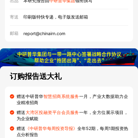
出品
本研究报告由
中研普华集团
领衔撰写
寄送
印刷版特快专递，电子版发送邮箱
邮箱
report@chinairn.com
订购报告送大礼
赠送中研普华
智慧招商系统服务
一月，产业大数据助力企
业精准招商
赠送
大湾区投融资平台会员服务
一年，全方位展示项目，
为企业赋能
赠送
《中研普华每周投资导报》
全年52期，每周1期投资热
点分析报告